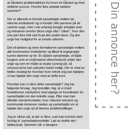
at håndtere problematikken fra hvert sit ståsted og med
skiftene succes. Hvorfor ikke arbejde tættere
sammen?
Der er allerede et formelt samarbejde mellem de
nævnte institutioner og vi kender ofte navnene på de
samme unge, men i min erfaring foregår arbejdet med
og indsatsen overfor disse unge ofte i ”siloer”, hvor den
ene part ikke helt ved hvad den anden laver. Og den
unge har mulighed for at smutte udenom.
Det vil tættere og mere formaliseret samarbejde mellem
alle kommunens institutioner og tilbud til ungegruppe
kunne dæmme op for. Et sådant samarbejde, vil både
fungere som et småmasket sikkerhedsnet under den
unge og som en måde at skabe synergi på, så
ressourcerne kan udnyttes bedst muligt. Der er med en
fælles strategi for hvordan hver enkelt ung kan hjælpes
vi kan hjælpe den unge med at skifte kurs.
Hvordan kan vi sikre dette samarbejde? Jeg har
følgende forslag: Jeg forestiller mig, at vi (med
forældrenes samtykke) skal udpege en koordinator for
samarbejdet om den enkelte unge. Eller man kan
afholde netværksmøder, hvor relevant netværk og
kommunale instanser mødes og samarbejde om at
hjælpe den unge ud af dennes problemstillinger.
Jeg er sikker på, at der er flere, som kan komme med
forslag til samarbejdsmodeller. Lad os drøfte det i
fællesskab. Sammen når vi længere.