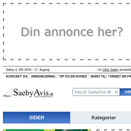
Sæby d. 9/8-2026 - 17. årgang
- en
Click Sæby
produkt
KONTAKT OS
ANNONCERING
TIP OS EN NYHED
SKRIV TIL: “ORDET ER FR
SIDER
Kategorier