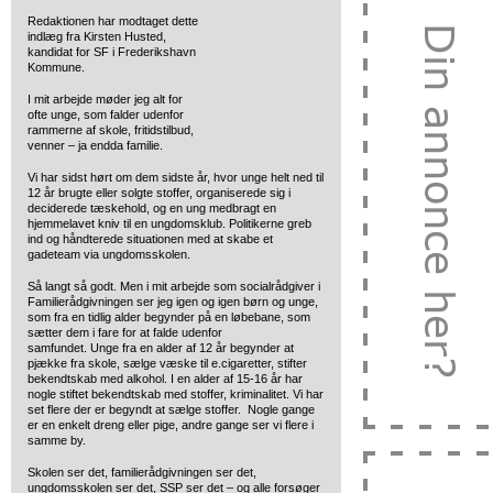
Redaktionen har modtaget dette
indlæg fra Kirsten Husted,
kandidat for SF i Frederikshavn
Kommune.
I mit arbejde møder jeg alt for
ofte unge, som falder udenfor
rammerne af skole, fritidstilbud,
venner – ja endda familie.
Vi har sidst hørt om dem sidste år, hvor unge helt ned til
12 år brugte eller solgte stoffer, organiserede sig i
deciderede tæskehold, og en ung medbragt en
hjemmelavet kniv til en ungdomsklub. Politikerne greb
ind og håndterede situationen med at skabe et
gadeteam via ungdomsskolen.
Så langt så godt. Men i mit arbejde som socialrådgiver i
Familierådgivningen ser jeg igen og igen børn og unge,
som fra en tidlig alder begynder på en løbebane, som
sætter dem i fare for at falde udenfor
samfundet. Unge fra en alder af 12 år begynder at
pjække fra skole, sælge væske til e.cigaretter, stifter
bekendtskab med alkohol. I en alder af 15-16 år har
nogle stiftet bekendtskab med stoffer, kriminalitet. Vi har
set flere der er begyndt at sælge stoffer. Nogle gange
er en enkelt dreng eller pige, andre gange ser vi flere i
samme by.
Skolen ser det, familierådgivningen ser det,
ungdomsskolen ser det, SSP ser det – og alle forsøger