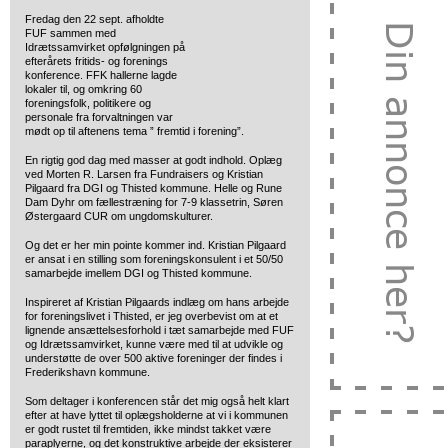
Fredag den 22 sept. afholdte
FUF sammen med
Idrætssamvirket
opfølgningen på
efterårets fritids- og forenings
konference. FFK hallerne lagde
lokaler til, og omkring 60
foreningsfolk, politikere og
personale fra forvaltningen var
mødt op til aftenens tema ” fremtid i forening”.
En rigtig god dag med masser at godt indhold. Oplæg
ved Morten R. Larsen fra Fundraisers og Kristian
Pilgaard fra DGI og Thisted kommune. Helle og Rune
Dam Dyhr om fællestræning for 7-9 klassetrin, Søren
Østergaard CUR om ungdomskulturer.
Og det er her min pointe kommer ind. Kristian Pilgaard
er ansat i en stilling som foreningskonsulent i et 50/50
samarbejde imellem DGI og Thisted kommune.
Inspireret af Kristian Pilgaards indlæg om hans arbejde
for foreningslivet i Thisted, er jeg overbevist om at et
lignende ansættelsesforhold i tæt samarbejde med FUF
og Idrætssamvirket, kunne være med til at udvikle og
understøtte de over 500 aktive foreninger der findes i
Frederikshavn kommune.
Som deltager i konferencen står det mig også helt klart
efter at have lyttet til oplægsholderne at vi i kommunen
er godt rustet til fremtiden, ikke mindst takket være
paraplyerne, og det konstruktive arbejde der eksisterer