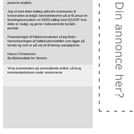
parterne imellem.
Jeg vil med dette indlæg opfordre kommunen til
konstruktivt at indgå i bestræbelserne på at få ansat en
foreningskonsulent i en 50/50 stilling med DGI/DIF hvis
dette er muligt, og gerne i indeværende byråds-
periode.
Finansieringen til fritidskonsulenten vil jeg finde i
harmoniseringen af haltilskudsmodellen som ligger på
bordet og som er på vej ud til høring i paraplyerne.
Hasse Christensen
Byrådskandidat for Venstre
Vil du kommentere på ovenstående artikel, så brug
kommentarboksen under annoncerne.