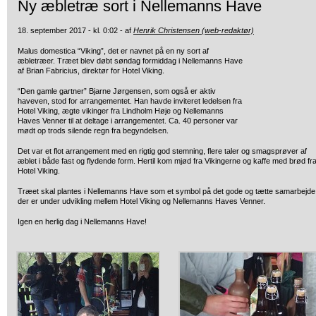
Ny æbletræ sort i Nellemanns Have
18. september 2017 - kl. 0:02 - af
Henrik Christensen (web-redaktør)
Malus domestica “Viking”, det er navnet på en ny sort af
æbletræer. Træet blev døbt søndag formiddag i Nellemanns Have
af Brian Fabricius, direktør for Hotel Viking.
“Den gamle gartner” Bjarne Jørgensen, som også er aktiv
haveven, stod for arrangementet. Han havde inviteret ledelsen fra
Hotel Viking, ægte vikinger fra Lindholm Høje og Nellemanns
Haves Venner til at deltage i arrangementet. Ca. 40 personer var
mødt op trods silende regn fra begyndelsen.
Det var et flot arrangement med en rigtig god stemning, flere taler og smagsprøver af
æblet i både fast og flydende form. Hertil kom mjød fra Vikingerne og kaffe med brød fr
Hotel Viking.
Træet skal plantes i Nellemanns Have som et symbol på det gode og tætte samarbejde
der er under udvikling mellem Hotel Viking og Nellemanns Haves Venner.
Igen en herlig dag i Nellemanns Have!