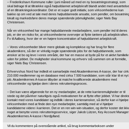
– Frederikshavn Kommune ruller i juni måned ud med en ny bosætningsstrategi, som
skal bidrage til at tiltrække også højtuddannet arbejdskraft blandt andet med ansættels
af en tiltrækningskoordinator. Det er et super godt initiativ, som virksomhederne kan
bakke op om ved at tale med deres højtuddannede ansatte, som pendler, om bosætnin
lokalt og markedsføre deres mange spændende jobmuligheder, siger Niels Bay
Christensen.
Når en virksomhed har mange højtuddannede medarbejdere, som pendler ind til deres
job, er der en risiko for, at virksomhederne overvejer at flytte tættere på arbejdskraften.
Fx til Aalborg, hvor der er en højere koncentration af højtuddannet arbejdskraft.
– Vores virksomheder bliver mere globale og komplekse og har brug for flere
akademikere, så der er virkelig nogle spændende jobs for de højtuddannede, som
ønsker at bo og leve i vores område, der har en masse at byde på for et aktivt familieliv
uden for jobbet. De muligheder skal kommune og erhverv stå sammen om at formidle,
siger Niels Bay Christensen.
Erhvervshus Nord har indledt et samarbejde med Akademikernes A-kasse, der har cirk
210.000 medlemmer og en database med cirka 7.500 kandidater, som står klar til et nyt
job. Akademikernes A-kasse tilbyder at matche kvalificerede akademikere med
virksomheder og hjælpe dem i deres rekrutteringsproces.
– Det kan være afgørende for en ny medarbejder, at de rette karrieremuligheder er til
stede og det påvirker naturligvis også motivationen for at flytte efter jobbet. Vi har direkt
kontakt med vores kandidater og indblik i deres karriereønsker, så derfor kan vi hjælpe
virksomheden med at finde den nye medarbejder, samtidig med at vi hjælper
kandidaterne videre i karrieren. Det er en ren win-win-situation, og derfor koster det ikk
noget at benytte vores rekrutteringsservice, siger Jakob Lützen, Key Account Manager 
Akademikernes A-kasse i Nordjylland.
Vil du kommentere på ovenstående artikel, så brug kommentarboksen under