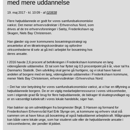
med mere uddannelse
19. maj 2017 - kl. 10:09 - af
020838
Flere højtuddannede er godt for vores samfundsøkonomiske
vækst. Det mener
erhvervsdirektør i Erhvervshus Nord, som
drives af de tre erhvervsforeninger i Sæby, Frederikshavn og
Skagen, Niels Bay Christensen.
Han glæder sig over kommunens bosætningsstrategi og
ansættelse af en tiltrækningskoordinator og opfordrer
virksomhederne til selv at gå ind i arbejdet for bosætning hos
deres ansatte.
I 2016 havde 2,6 procent af befolkningen i Frederikshavn kommune en lang
videregående uddannelse. Et tal som har flyttet sig 0,5 procentpoint på ti år, viser tal fra
Danmarks Statistik. Den udvikling skal gerne gå hurtigere, og vi skal have hævet
andelen af borgere med en lang, videregående uddannelse i Frederikshavn kommune,
mener Niels Bay Christensen, erhvervsdirektør i Erhvervshus Nord:
– Det har stor betydning for vores samfundsøkonomiske vækst, at vi har en tilflytning a
højtuddannede borgere. De er en vigtig medarbejderressource i vores virksomheder,
som i stigende grad får brug for flere højtuddannede, de bidrager til skattegrundlaget og
er en væsentligt købekraft i vores lokale handelsliv, siger han.
Han bakker op om udmeldingen fra borgmester Birgit. S Hansen og formand for
Frederikshavn Erhvervsråd Karl Erik Slynge om, at kommune og erhverv skal stå
sammen om at have fokus på bosætning af også højtuddannet arbejdskraft. Målgruppe
kan både være lokale unge, som har studeret ude eller de højtuddannede ansatte i
virksomhederne, der pendler til jobbet.