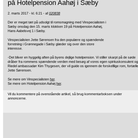
på Hotelpension Aahøj i Sæby
2. marts 2017 - kl. 6:21 - af
020838
Der er meget tæt på udsolgt til romsmagning med Vinspecialisten i
Sæby onsdag
den 15. marts klokken 19 på Hotelpension Aahøj,
Hans Aabelsvej 1 i Sæby.
Vinspecialisten Jette Sørensen fra den populære og spændende
forretning i Grønnegade i Sæby glæder sig over den store
interesse.
-Det bliver en hyggelig aften på byens dejlige hotelpension. Vi stiller skarpt på de søde
dråber fra rommens spændende verden med besøg af vores egen spirituskonsulent og
Riedel ambassadør Kim Thygesen, der vil guide os igennem de forskelllige rom, fortæll
Jette Sørensen.
Se mere om Vinspecialisten
her
.
Se mere om Hotelpension Aahøj
her
.
Vil du kommentere på ovenstående artikel, så brug kommentarboksen under
annoncerne.