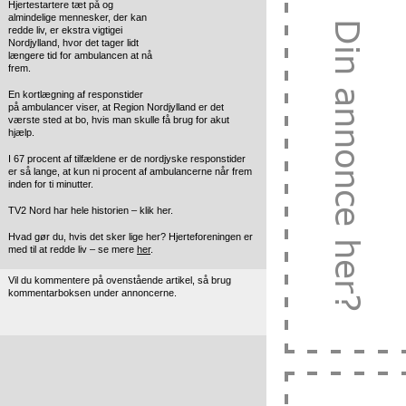
Hjertestartere tæt på og
almindelige mennesker, der kan
redde liv, er ekstra vigtige
i
Nordjylland, hvor det tager lidt
længere tid for ambulancen at nå
frem.
En kortlægning af responstider
på ambulancer viser, at Region Nordjylland er det
værste sted at bo, hvis man skulle få brug for akut
hjælp.
I 67 procent af tilfældene er de nordjyske responstider
er så lange, at kun ni procent af ambulancerne når frem
inden for ti minutter.
TV2 Nord har hele historien – klik her.
Hvad gør du, hvis det sker lige her? Hjerteforeningen er
med til at redde liv – se mere
her
.
Vil du kommentere på ovenstående artikel, så brug
kommentarboksen under annoncerne.