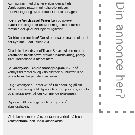
Kom og vær med til at fejre åbningen af hele
Vendsyssels teater med kulturelle indslag,
rundvisninger og overraskelser i løbet af dagen.
I det nye Vendsyssel Teater
kan du opleve
teaterforestillinger for enhver smag. I topmoderne
rammer, der giver helt nye muligheder.
Og ikke nok med det! Der sker også en masse ekstra i
det nye hus – det kalder vi &.
Glæd dig til Vendsyssel Teater & klassiske koncerter,
koraftener, talentshows, frokostunderholdning, poetry
slam, børnedage & meget mere.
Se Vendsyssel Teaters sæsonprogram 16/17 på
vendyssel-teater.dk
og køb allerede nu billetter til de
første forestillinger i det nye teater.
Følg ”Vendsyssel Teater &” på Facebook og på din
lokale netavis og hold dig orienteret om pop-ups, events
og smagsprøver på det kommende &-program.
Og igen – Alle arrangementer er gratis på
åbningsdagen.
Vil du kommentere på ovenstående artikel, så brug
kommentarboksen under annoncerne.