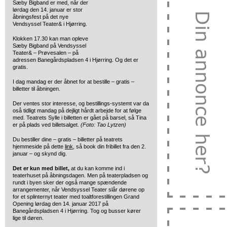
Sæby Bigband er med, når der
lørdag den 14. januar er stor
åbningsfest på
det nye
Vendsyssel Teater& i Hjørring.
Klokken 17.30 kan man opleve
Sæby Bigband på Vendsyssel
Teater& – Prøvesalen – på
adressen Banegårdspladsen 4 i Hjørring. Og det er
gratis.
I dag mandag er der åbnet for at bestille – gratis –
billetter til åbningen.
Der ventes stor interesse, og bestillings-systemt var da
oså tidligt mandag på dejligt hårdt arbejde for at følge
med. Teatrets Sylle i billetten er gået på barsel, så Tina
er på plads ved billetsalget.
(Foto: Tao Lytzen)
Du bestiller dine – gratis – billetter på teatrets
hjemmeside på dette
link
, så book din fribillet fra den 2.
januar – og skynd dig.
Det er kun med billet,
at du kan komme ind i
teaterhuset på åbningsdagen. Men på teaterpladsen og
rundt i byen sker der også mange spændende
arrangementer, når Vendsyssel Teater slår dørene op
for et splinternyt teater med toaltforestillingen Grand
Opening lørdag den 14. januar 2017 på
Banegårdspladsen 4 i Hjørring. Tog og busser kører
lige til døren.