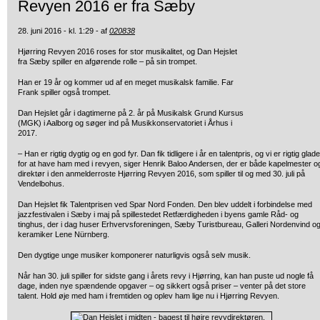
Revyen 2016 er fra Sæby
28. juni 2016 - kl. 1:29 - af
020838
Hjørring Revyen 2016 roses for stor musikalitet, og Dan Hejslet
fra Sæby
spiller en afgørende rolle – på sin trompet.
Han er 19 år og kommer ud af en meget musikalsk familie. Far
Frank spiller også trompet.
Dan Hejslet går i dagtimerne på 2. år på Musikalsk Grund Kursus
(MGK) i Aalborg og søger ind på Musikkonservatoriet i Århus i
2017.
– Han er rigtig dygtig og en god fyr. Dan fik tidligere i år en talentpris, og vi er rigtig glade
for at have ham med i revyen, siger Henrik Baloo Andersen, der er både kapelmester o
direktør i den anmelderroste Hjørring Revyen 2016, som spiller til og med 30. juli på
Vendelbohus.
Dan Hejslet fik Talentprisen ved Spar Nord Fonden. Den blev uddelt i forbindelse med
jazzfestivalen i Sæby i maj på spillestedet Retfærdigheden i byens gamle Råd- og
tinghus, der i dag huser Erhvervsforeningen, Sæby Turistbureau, Galleri Nordenvind o
keramiker Lene Nürnberg.
Den dygtige unge musiker komponerer naturligvis også selv musik.
Når han 30. juli spiller for sidste gang i årets revy i Hjørring, kan han puste ud nogle få
dage, inden nye spændende opgaver – og sikkert også priser – venter på det store
talent. Hold øje med ham i fremtiden og oplev ham lige nu i Hjørring Revyen.