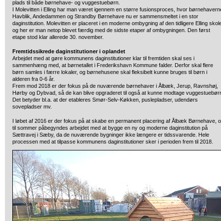
plads til både børnehave- og vuggestuebørn.
I Molevitten i Elling har man været igennem en større fusionsproces, hvor børnehavern
Havblik, Andedammen og Strandby Børnehave nu er sammensmeltet i en stor
daginstitution. Molevitten er placeret i en moderne ombygning af den tidligere Elling skol
og her er man netop blevet færdig med de sidste etaper af ombygningen. Den først
etape stod klar allerede 30. november.
Fremtidssikrede daginstitutioner i oplandet
Arbejdet med at gøre kommunens daginstitutioner klar til fremtiden skal ses i
sammenhæng med, at børnetallet i Frederikshavn Kommune falder. Derfor skal flere
børn samles i færre lokaler, og børnehusene skal fleksibelt kunne bruges til børn i
alderen fra 0-6 år.
Frem mod 2018 er der fokus på de nuværende børnehaver i Ålbæk, Jerup, Ravnshøj,
Hørby og Dybvad, så de kan blive opgraderet til også at kunne modtage vuggestuebør
Det betyder bl.a. at der etableres Smør-Selv-Køkken, puslepladser, udendørs
sovepladser mv.
I løbet af 2016 er der fokus på at skabe en permanent placering af Ålbæk Børnehave, 
til sommer påbegyndes arbejdet med at bygge en ny og moderne daginstitution på
Sættravej i Sæby, da de nuværende bygninger ikke længere er tidssvarende. Hele
processen med at tilpasse kommunens daginstitutioner sker i perioden frem til 2018.