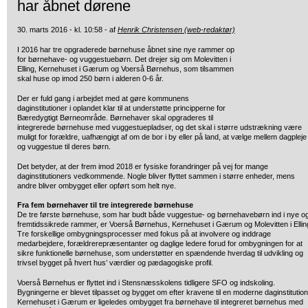
har åbnet dørene
30. marts 2016 - kl. 10:58 - af
Henrik Christensen (web-redaktør)
I 2016 har tre opgraderede børnehuse åbnet sine nye rammer op
for børnehave-
og vuggestuebørn. Det drejer sig om Molevitten i
Elling, Kernehuset i Gærum og Voerså Børnehus, som tilsammen
skal huse op imod 250 børn i alderen 0-6 år.
Der er fuld gang i arbejdet med at gøre kommunens
daginstitutioner i oplandet klar til at understøtte principperne for
Bæredygtigt Børneområde. Børnehaver skal opgraderes til
integrerede børnehuse med vuggestuepladser, og det skal i større udstrækning være
muligt for forældre, uafhængigt af om de bor i by eller på land, at vælge mellem dagpleje
og vuggestue til deres børn.
Det betyder, at der frem imod 2018 er fysiske forandringer på vej for mange
daginstitutioners vedkommende. Nogle bliver flyttet sammen i større enheder, mens
andre bliver ombygget eller opført som helt nye.
Fra fem børnehaver til tre integrerede børnehuse
De tre første børnehuse, som har budt både vuggestue- og børnehavebørn ind i nye o
fremtidssikrede rammer, er Voerså Børnehus, Kernehuset i Gærum og Molevitten i Ellin
Tre forskellige ombygningsprocesser med fokus på at involvere og inddrage
medarbejdere, forældrerepræsentanter og daglige ledere forud for ombygningen for at
sikre funktionelle børnehuse, som understøtter en spændende hverdag til udvikling og
trivsel bygget på hvert hus’ værdier og pædagogiske profil.
Voerså Børnehus er flyttet ind i Stensnæsskolens tidligere SFO og indskoling.
Bygningerne er blevet tilpasset og bygget om efter kravene til en moderne daginstitution
Kernehuset i Gærum er ligeledes ombygget fra børnehave til integreret børnehus med