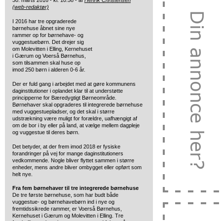
30. marts 2016 - kl. 10:58 - af
Henrik Christensen
(web-redaktør)
I 2016 har tre opgraderede
børnehuse åbnet sine nye
rammer op for børnehave-
og
vuggestuebørn. Det drejer sig
om Molevitten i Elling, Kernehuset
i Gærum og Voerså Børnehus,
som tilsammen skal huse op
imod 250 børn i alderen 0-6 år.
Der er fuld gang i arbejdet med at gøre kommunens
daginstitutioner i oplandet klar til at understøtte
principperne for Bæredygtigt Børneområde.
Børnehaver skal opgraderes til integrerede børnehuse
med vuggestuepladser, og det skal i større
udstrækning være muligt for forældre, uafhængigt af
om de bor i by eller på land, at vælge mellem dagpleje
og vuggestue til deres børn.
Det betyder, at der frem imod 2018 er fysiske
forandringer på vej for mange daginstitutioners
vedkommende. Nogle bliver flyttet sammen i større
enheder, mens andre bliver ombygget eller opført som
helt nye.
Fra fem børnehaver til tre integrerede børnehuse
De tre første børnehuse, som har budt både
vuggestue- og børnehavebørn ind i nye og
fremtidssikrede rammer, er Voerså Børnehus,
Kernehuset i Gærum og Molevitten i Elling. Tre