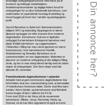
forskellige ombygningsprocesser med fokus på at
involvere og inddrage medarbejdere,
forældrerepræsentanter og daglige ledere forud for
ombygningen for at sikre funktionelle børnehuse, som
understøtter en spændende hverdag til udvikling og
trivsel bygget på hvert hus’ værdier og pædagogiske
profil.
Voerså Børnehus er flyttet ind i Stensnæsskolens
tidligere SFO og indskoling. Bygningerne er blevet
tilpasset og bygget om efter kravene til en moderne
daginstitution. Kernehuset i Gærum er ligeledes
ombygget fra børnehave til integreret børnehus med
plads til både børnehave- og vuggestuebørn.
I Molevitten i Elling har man været igennem en større
fusionsproces, hvor børnehaverne Havblik,
Andedammen og Strandby Børnehave nu er
sammensmeltet i en stor daginstitution. Molevitten er
placeret i en moderne ombygning af den tidligere Elling
skole, og her er man netop blevet færdig med de sidste
etaper af ombygningen. Den først etape stod klar
allerede 30. november.
Fremtidssikrede daginstitutioner i oplandet
Arbejdet med at gøre kommunens daginstitutioner klar
til fremtiden skal ses i sammenhæng med, at børnetallet
i Frederikshavn Kommune falder. Derfor skal flere børn
samles i færre lokaler, og børnehusene skal fleksibelt
kunne bruges til børn i alderen fra 0-6 år.
Frem mod 2018 er der fokus på de nuværende
børnehaver i Ålbæk, Jerup, Ravnshøj, Hørby og
Dybvad, så de kan blive opgraderet til også at kunne