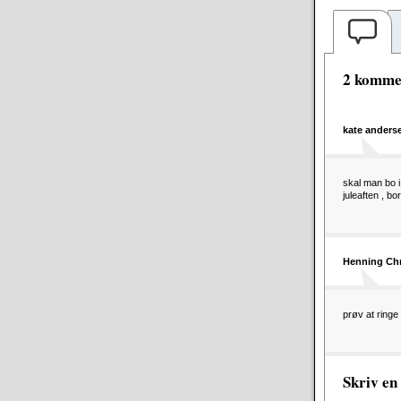
2 kommen
kate anders
skal man bo i
juleaften , bor
Henning Chr
prøv at ring
Skriv e