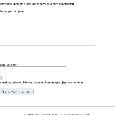
al udfyldes, men din e-mail-adresse vil ikke blive offentliggjort.
 har noget på hjertet:
tliggøres ikke)
*
, mail og websted i denne browser til næste gang jeg kommenterer.