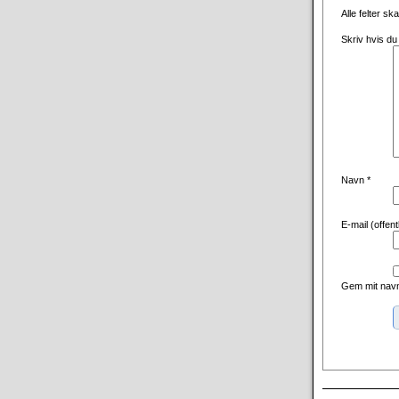
Alle felter sk
Skriv hvis du
Navn
*
E-mail (offen
Gem mit navn
Alternative: