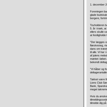
1. december 20
Foreningen bag
glade
budskab o
borgere, fortri
Tovholderen ba
5. år i træk, a
ellers skulle 
at festlighold
”Der lægges op
flæskesteg, ri
dans om træet,
til alle. Vi ha
af julens melod
mættet i løbet 
bekendt deltag
”Vi håber og f
deltagerantall
Takket være fi
Lions Club Sæ
Bank, Sparekas
meget taknemm
Hvis du ønsker
tilmeldingssed
tilmelde dig på