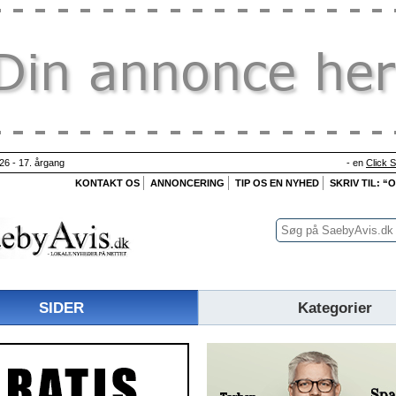
26 - 17. årgang
- en
Click 
KONTAKT OS
ANNONCERING
TIP OS EN NYHED
SKRIV TIL: “
SIDER
Kategorier