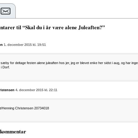
tarer til “Skal du i år være alene Juleaften?”
en
1. december 2015 kl. 19:51
 sæby for deltage festen alene juleaften hos jer, jeg er blevet enke her sidst i aug, og har ing
 i Dorf.
istensen
4. december 2015 kl. 22:11
e t/Henning Christensen 20734018
n kommentar