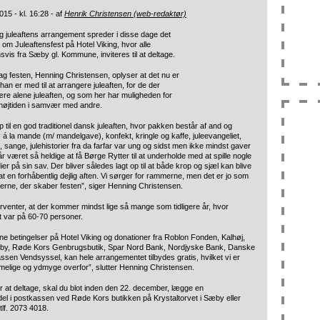
15 - kl. 16:28 - af
Henrik Christensen (web-redaktør)
 juleaftens arrangement spreder i disse dage det
m Juleaftensfest på Hotel Viking, hvor alle
nsvis fra Sæby gl. Kommune, inviteres til at deltage.
g festen, Henning Christensen, oplyser at det nu er
t han er med til at arrangere juleaften, for de der
være alene juleaften, og som her har muligheden for
e højtiden i samvær med andre.
 til en god traditionel dansk juleaften, hvor pakken består af and og
s á la mande (m/ mandelgave), konfekt, kringle og kaffe, juleevangeliet,
 sange, julehistorier fra da farfar var ung og sidst men ikke mindst gaver
r i år været så heldige at få Børge Rytter til at underholde med at spille nogle
ier på sin sav. Der bliver således lagt op til at både krop og sjæl kan blive
at en forhåbentlig dejlig aften. Vi sørger for rammerne, men det er jo som
erne, der skaber festen”, siger Henning Christensen.
orventer, at der kommer mindst lige så mange som tidligere år, hvor
et var på 60-70 personer.
ne betingelser på Hotel Viking og donationer fra Roblon Fonden, Kalhøj,
by, Røde Kors Genbrugsbutik, Spar Nord Bank, Nordjyske Bank, Danske
sen Vendsyssel, kan hele arrangementet tilbydes gratis, hvilket vi er
elige og ydmyge overfor”, slutter Henning Christensen.
 at deltage, skal du blot inden den 22. december, lægge en
del i postkassen ved Røde Kors butikken på Krystaltorvet i Sæby eller
 tlf. 2073 4018.