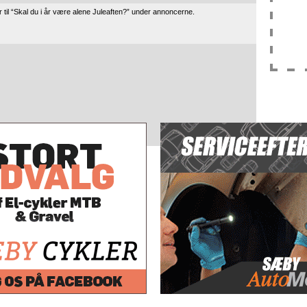
til “Skal du i år være alene Juleaften?” under annoncerne.