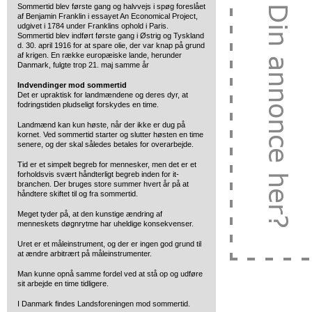
Sommertid blev første gang og halvvejs i spøg foreslået
af Benjamin Franklin i essayet An Economical Project,
udgivet i 1784 under Franklins ophold i Paris.
Sommertid blev indført første gang i Østrig og Tyskland
d. 30. april 1916 for at spare olie, der var knap på grund
af krigen. En række europæiske lande, herunder
Danmark, fulgte trop 21. maj samme år
Indvendinger mod sommertid
Det er upraktisk for landmændene og deres dyr, at
fodringstiden pludseligt forskydes en time.
Landmænd kan kun høste, når der ikke er dug på
kornet. Ved sommertid starter og slutter høsten en time
senere, og der skal således betales for overarbejde.
Tid er et simpelt begreb for mennesker, men det er et
forholdsvis svært håndterligt begreb inden for it-
branchen. Der bruges store summer hvert år på at
håndtere skiftet til og fra sommertid.
Meget tyder på, at den kunstige ændring af
menneskets døgnrytme har uheldige konsekvenser.
Uret er et måleinstrument, og der er ingen god grund til
at ændre arbitrært på måleinstrumenter.
Man kunne opnå samme fordel ved at stå op og udføre
sit arbejde en time tidligere.
I Danmark findes Landsforeningen mod sommertid.