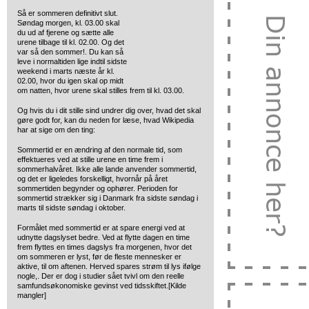
Så er sommeren definitivt slut.
Søndag morgen, kl. 03.00 skal
du
ud af fjerene og sætte alle
urene tilbage til kl. 02.00. Og det
var så den sommer!. Du kan så
leve i normaltiden lige indtil sidste
weekend i marts næste år kl.
02.00, hvor du igen skal op midt
om natten, hvor urene skal stilles frem til kl. 03.00.
Og hvis du i dit stille sind undrer dig over, hvad det skal
gøre godt for, kan du neden for læse, hvad Wikipedia
har at sige om den ting:
Sommertid er en ændring af den normale tid, som
effektueres ved at stille urene en time frem i
sommerhalvåret. Ikke alle lande anvender sommertid,
og det er ligeledes forskelligt, hvornår på året
sommertiden begynder og ophører. Perioden for
sommertid strækker sig i Danmark fra sidste søndag i
marts til sidste søndag i oktober.
Formålet med sommertid er at spare energi ved at
udnytte dagslyset bedre. Ved at flytte dagen en time
frem flyttes en times dagslys fra morgenen, hvor det
om sommeren er lyst, før de fleste mennesker er
aktive, til om aftenen. Herved spares strøm til lys ifølge
nogle,. Der er dog i studier sået tvivl om den reelle
samfundsøkonomiske gevinst ved tidsskiftet.[Kilde
mangler]