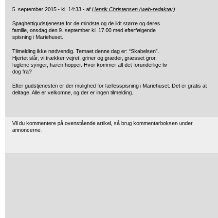
5. september 2015 - kl. 14:33 - af
Henrik Christensen (web-redaktør)
Spaghettigudstjeneste for de mindste og de lidt større og deres
familie
, onsdag den 9. september kl. 17.00 med efterfølgende
spisning i Mariehuset.
Tilmelding ikke nødvendig. Temaet denne dag er: “Skabelsen”.
Hjertet slår, vi trækker vejret, griner og græder, græsset gror,
fuglene synger, haren hopper. Hvor kommer alt det forunderlige liv
dog fra?
Efter gudstjenesten er der mulighed for fællesspisning i Mariehuset. Det er gratis at
deltage. Alle er velkomne, og der er ingen tilmelding.
Vil du kommentere på ovenstående artikel, så brug kommentarboksen under
annoncerne.