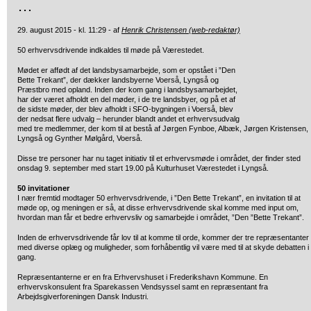
…
29. august 2015 - kl. 11:29 - af
Henrik Christensen (web-redaktør)
50 erhvervsdrivende indkaldes til møde på Værestedet.
Mødet er affødt af det landsbysamarbejde, som er opstået i ”Den
Bette Trekant”, der dækker landsbyerne Voerså, Lyngså og
Præstbro med opland. Inden der kom gang i landsbysamarbejdet,
har der været afholdt en del møder, i de tre landsbyer, og på et af
de sidste møder, der blev afholdt i SFO-bygningen i Voerså, blev
der nedsat flere udvalg – herunder blandt andet et erhvervsudvalg
med tre medlemmer, der kom til at bestå af Jørgen Fynboe, Albæk, Jørgen Kristensen,
Lyngså og Gynther Mølgård, Voerså.
Disse tre personer har nu taget initiativ til et erhvervsmøde i området, der finder sted
onsdag 9. september med start 19.00 på Kulturhuset Værestedet i Lyngså.
50 invitationer
I nær fremtid modtager 50 erhvervsdrivende, i ”Den Bette Trekant”, en invitation til at
møde op, og meningen er så, at disse erhvervsdrivende skal komme med input om,
hvordan man får et bedre erhvervsliv og samarbejde i området, ”Den ”Bette Trekant”.
Inden de erhvervsdrivende får lov til at komme til orde, kommer der tre repræsentanter
med diverse oplæg og muligheder, som forhåbentlig vil være med til at skyde debatten i
gang.
Repræsentanterne er en fra Erhvervshuset i Frederikshavn Kommune. En
erhvervskonsulent fra Sparekassen Vendsyssel samt en repræsentant fra
Arbejdsgiverforeningen Dansk Industri.