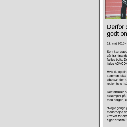
Derfor 
godt o
12. maj 2015 - 
Som kærestepar
går fra hinand
fælles bolig. 
ifølge ADVODA
Hvis du og din 
sammen, skal 
gifte par, der
regler, hvis I
Det fortæller 
eksempler på, 
med boligen, e
”Nogle gange g
modarbejde den
kræver for ekse
siger Kristina