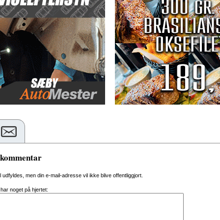
n kommentar
al udfyldes, men din e-mail-adresse vil ikke blive offentliggjort.
 har noget på hjertet: