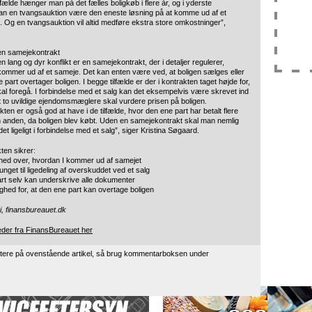
lfælde hænger man på det fælles boligkøb i flere år, og i yderste
n en tvangsauktion være den eneste løsning på at komme ud af et
 Og en tvangsauktion vil altid medføre ekstra store omkostninger”,
en samejekontrakt
l en lang og dyr konflikt er en samejekontrakt, der i detaljer regulerer,
ommer ud af et sameje. Det kan enten være ved, at boligen sælges eller
 part overtager boligen. I begge tilfælde er der i kontrakten taget højde for,
al foregå. I forbindelse med et salg kan det eksempelvis være skrevet ind
at to uvildige ejendomsmæglere skal vurdere prisen på boligen.
ten er også god at have i de tilfælde, hvor den ene part har betalt flere
 anden, da boligen blev købt. Uden en samejekontrakt skal man nemlig
t ligeligt i forbindelse med et salg”, siger Kristina Søgaard.
ten sikrer:
arhed over, hvordan I kommer ud af samejet
tvunget til ligedeling af overskuddet ved et salg
art selv kan underskrive alle dokumenter
ighed for, at den ene part kan overtage boligen
i, finansbureauet.dk
eder fra FinansBureauet her
tere på ovenstående artikel, så brug kommentarboksen under