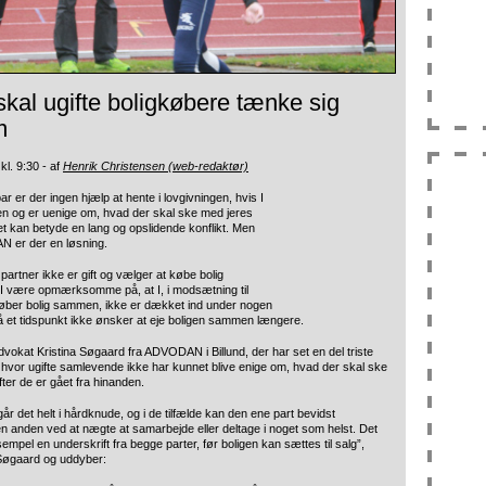
skal ugifte boligkøbere tænke sig
m
kl. 9:30 - af
Henrik Christensen (web-redaktør)
 er der ingen hjælp at hente i lovgivningen, hvis I
en og er uenige om, hvad der skal ske med jeres
Det kan betyde en lang og opslidende konflikt. Men
N er der en løsning.
partner ikke er gift og vælger at købe bolig
I være opmærksomme på, at I, i modsætning til
 køber bolig sammen, ikke er dækket ind under nogen
 på et tidspunkt ikke ønsker at eje boligen sammen længere.
advokat Kristina Søgaard fra ADVODAN i Billund, der har set en del triste
hvor ugifte samlevende ikke har kunnet blive enige om, hvad der skal ske
fter de er gået fra hinanden.
år det helt i hårdknude, og i de tilfælde kan den ene part bevidst
 anden ved at nægte at samarbejde eller deltage i noget som helst. Det
mpel en underskrift fra begge parter, før boligen kan sættes til salg”,
 Søgaard og uddyber: