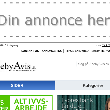
26 - 17. årgang
- en
Click 
KONTAKT OS
ANNONCERING
TIP OS EN NYHED
SKRIV TIL: “
SIDER
Kategorier