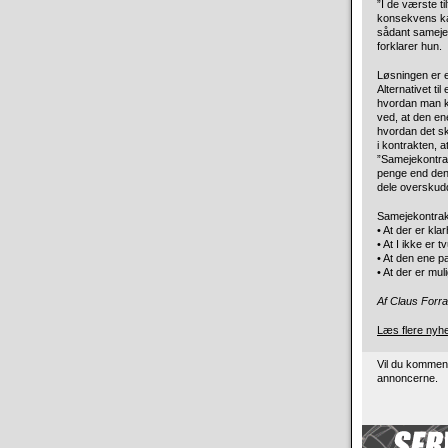
”I de værste ti
konsekvens ka
sådant sameje.
forklarer hun.
Løsningen er 
Alternativet ti
hvordan man k
ved, at den ene
hvordan det sk
i kontrakten, 
”Samejekontrak
penge end den
dele overskudde
Samejekontrak
• At der er kl
• At I ikke er 
• At den ene p
• At der er mul
Af Claus Forra
Læs flere nyh
Vil du kommen
annoncerne.