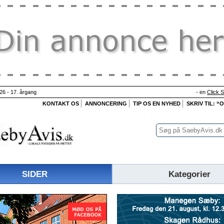
26 - 17. årgang
- en
Click 
KONTAKT OS
ANNONCERING
TIP OS EN NYHED
SKRIV TIL: “
SIDER
Kategorier