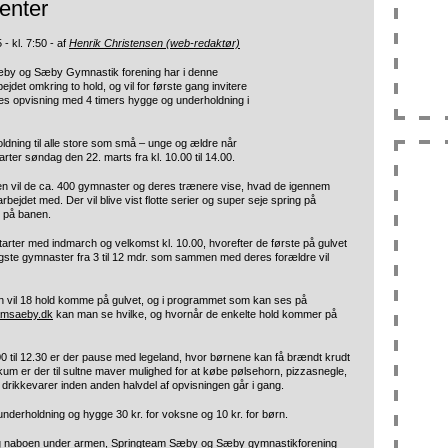
center
- kl. 7:50 - af
Henrik Christensen (web-redaktør)
by og Sæby Gymnastik forening har i denne
det omkring to hold, og vil for første gang invitere
ælles opvisning med 4 timers hygge og underholdning i
ldning til alle store som små – unge og ældre når
rter søndag den 22. marts fra kl. 10.00 til 14.00.
en vil de ca. 400 gymnaster og deres trænere vise, hvad de igennem
ejdet med. Der vil blive vist flotte serier og super seje spring på
g på banen.
arter med indmarch og velkomst kl. 10.00, hvorefter de første på gulvet
gste gymnaster fra 3 til 12 mdr. som sammen med deres forældre vil
en vil 18 hold komme på gulvet, og i programmet som kan ses på
amsaeby.dk
kan man se hvilke, og hvornår de enkelte hold kommer på
00 til 12.30 er der pause med legeland, hvor børnene kan få brændt krudt
likum er der til sultne maver mulighed for at købe pølsehorn, pizzasnegle,
g drikkevarer inden anden halvdel af opvisningen går i gang.
 underholdning og hygge 30 kr. for voksne og 10 kr. for børn.
og naboen under armen, Springteam Sæby og Sæby gymnastikforening