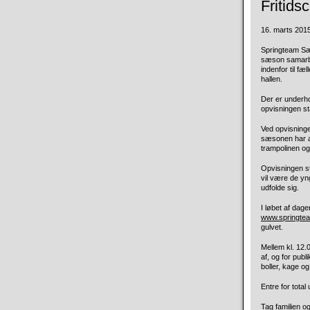
Fritids
16. marts 2015 
Springteam Sæ
sæson samarbej
indenfor til f
hallen.
Der er underho
opvisningen sta
Ved opvisning
sæsonen har arb
trampolinen o
Opvisningen st
vil være de yn
udfolde sig.
I løbet af dag
www.springte
gulvet.
Mellem kl. 12.
af, og for pub
boller, kage o
Entre for total
Tag familien 