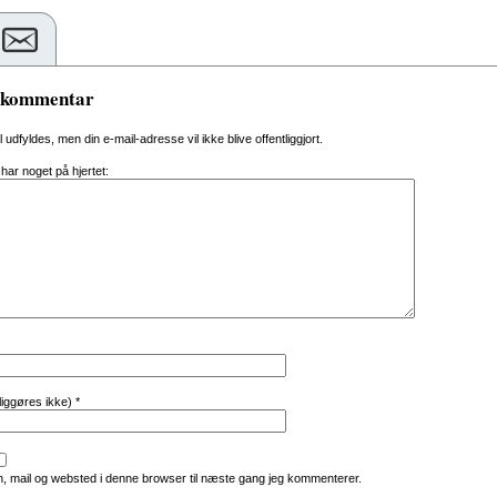
n kommentar
al udfyldes, men din e-mail-adresse vil ikke blive offentliggjort.
 har noget på hjertet:
tliggøres ikke)
*
, mail og websted i denne browser til næste gang jeg kommenterer.