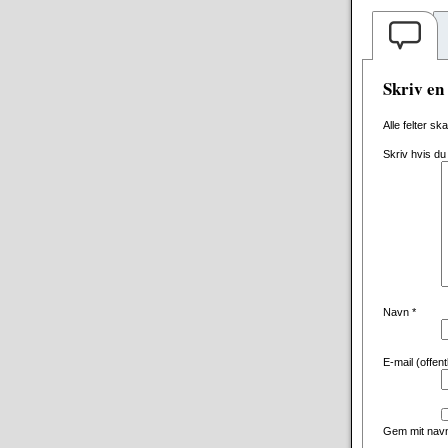
Skriv e
Alle felter sk
Skriv hvis du
Navn
*
E-mail (offen
Gem mit navn