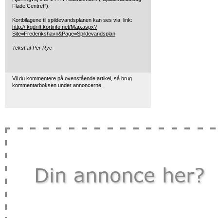
Flade Centret”).
Kortbilagene til spildevandsplanen kan ses via. link:
http://fkgdrift.kortinfo.net/Map.aspx?
Site=Frederikshavn&Page=Spildevandsplan
Tekst af Per Rye
Vil du kommentere på ovenstående artikel, så brug
kommentarboksen under annoncerne.