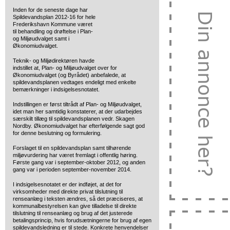
Inden for de seneste dage har
Spildevandsplan 2012-16
for hele
Frederikshavn Kommune været
til behandling og drøftelse i Plan-
og Miljøudvalget samt i
Økonomiudvalget.
Teknik- og Miljødirektøren havde
indstillet at, Plan- og Miljøudvalget over for
Økonomiudvalget (og Byrådet) anbefalede, at
spildevandsplanen vedtages endeligt med enkelte
bemærkninger i indsigelsesnotatet.
Indstillingen er først tiltrådt af Plan- og Miljøudvalget,
idet man her samtidig konstaterer, at der udarbejdes
særskilt tillæg til spildevandsplanen vedr. Skagen
Nordby. Økonomiudvalget har efterfølgende sagt god
for denne beslutning og formulering.
Forslaget til en spildevandsplan samt tilhørende
miljøvurdering har været fremlagt i offentlig høring.
Første gang var i september-oktober 2012, og anden
gang var i perioden september-november 2014.
I indsigelsesnotatet er der indføjet, at det for
virksomheder med direkte privat tilslutning til
renseanlæg i teksten ændres, så det præciseres, at
kommunalbestyrelsen kan give tilladelse til direkte
tilslutning til renseanlæg og brug af det justerede
betalingsprincip, hvis forudsætningerne for brug af egen
spildevandsledning er til stede. Konkrete henvendelser