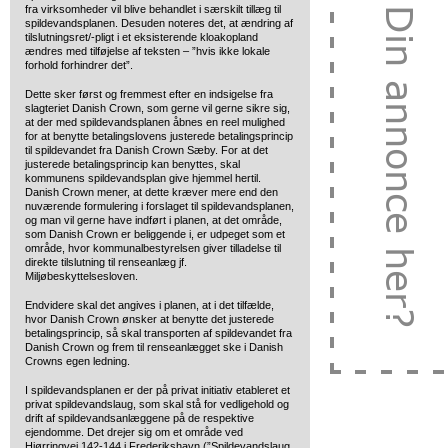
fra virksomheder vil blive behandlet i særskilt tillæg til
spildevandsplanen. Desuden noteres det, at ændring af
tilslutningsret/-pligt i et eksisterende kloakopland
ændres med tilføjelse af teksten – ”hvis ikke lokale
forhold forhindrer det”.
Dette sker først og fremmest efter en indsigelse fra
slagteriet Danish Crown, som gerne vil gerne sikre sig,
at der med spildevandsplanen åbnes en reel mulighed
for at benytte betalingslovens justerede betalingsprincip
til spildevandet fra Danish Crown Sæby. For at det
justerede betalingsprincip kan benyttes, skal
kommunens spildevandsplan give hjemmel hertil.
Danish Crown mener, at dette kræver mere end den
nuværende formulering i forslaget til spildevandsplanen,
og man vil gerne have indført i planen, at det område,
som Danish Crown er beliggende i, er udpeget som et
område, hvor kommunalbestyrelsen giver tilladelse til
direkte tilslutning til renseanlæg jf.
Miljøbeskyttelsesloven.
Endvidere skal det angives i planen, at i det tilfælde,
hvor Danish Crown ønsker at benytte det justerede
betalingsprincip, så skal transporten af spildevandet fra
Danish Crown og frem til renseanlægget ske i Danish
Crowns egen ledning.
I spildevandsplanen er der på privat initiativ etableret et
privat spildevandslaug, som skal stå for vedligehold og
drift af spildevandsanlæggene på de respektive
ejendomme. Det drejer sig om et område ved
Hjørringvej 142-144 i Frederikshavn (”Spildevandslaug