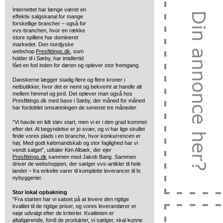
Internettet har længe været en
effektiv salgskanal for mange
forskellige brancher – også for
vvs-branchen, hvor en række
store spillere har domineret
markedet. Den nordjyske
webshop
Presfittings.dk
, som
holder til i Sæby, har imidlertid
fået en fod inden for døren og oplever stor fremgang.
Danskerne lægger stadig flere og flere kroner i
netbutikker, hvor det er nemt og bekvemt at handle alt
mellem himmel og jord. Det oplever man også hos
Presfittings.dk med base i Sæby, der måned for måned
har fordoblet omsætningen de seneste tre måneder.
“Vi havde en lidt sløv start, men vi er i den grad kommet
efter det. Al begyndelse er jo svær, og vi har lige skullet
finde vores plads i en branche, hvor konkurrencen er
høj. Med godt købmandskab og stor faglighed har vi
vendt salget”, udtaler Kim Albæk, der ejer
Presfittings.dk
sammen med Jakob Bang. Sammen
driver de webshoppen, der sælger vvs-artikler til hele
landet – fra enkelte varer til komplette leverancer til fx
nybyggerier.
Stor lokal opbakning
“Fra starten har vi satset på at levere den rigtige
kvalitet til de rigtige priser, og vores leverandører er
nøje udvalgt efter de kriterier. Kvaliteten er
altafgørende, fordi de produkter, vi sælger, skal kunne