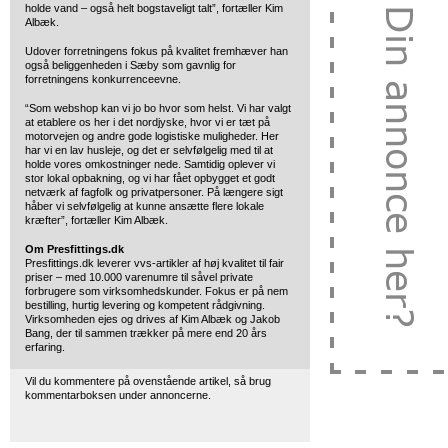
holde vand – også helt bogstaveligt talt”, fortæller Kim
Albæk.
Udover forretningens fokus på kvalitet fremhæver han
også beliggenheden i Sæby som gavnlig for
forretningens konkurrenceevne.
“Som webshop kan vi jo bo hvor som helst. Vi har valgt
at etablere os her i det nordjyske, hvor vi er tæt på
motorvejen og andre gode logistiske muligheder. Her
har vi en lav husleje, og det er selvfølgelig med til at
holde vores omkostninger nede. Samtidig oplever vi
stor lokal opbakning, og vi har fået opbygget et godt
netværk af fagfolk og privatpersoner. På længere sigt
håber vi selvfølgelig at kunne ansætte flere lokale
kræfter”, fortæller Kim Albæk.
Om Presfittings.dk
Presfittings.dk leverer vvs-artikler af høj kvalitet til fair
priser – med 10.000 varenumre til såvel private
forbrugere som virksomhedskunder. Fokus er på nem
bestilling, hurtig levering og kompetent rådgivning.
Virksomheden ejes og drives af Kim Albæk og Jakob
Bang, der til sammen trækker på mere end 20 års
erfaring.
Vil du kommentere på ovenstående artikel, så brug
kommentarboksen under annoncerne.