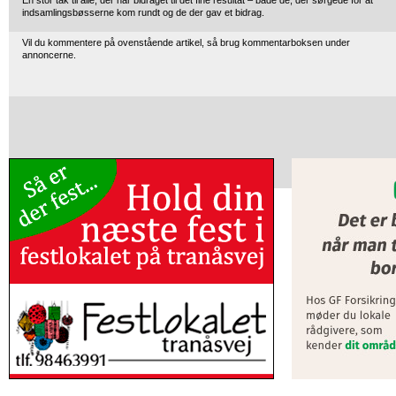
En stor tak til alle, der har bidraget til det fine resultat – både de, der sørgede for at
indsamlingsbøsserne kom rundt og de der gav et bidrag.
Vil du kommentere på ovenstående artikel, så brug kommentarboksen under
annoncerne.