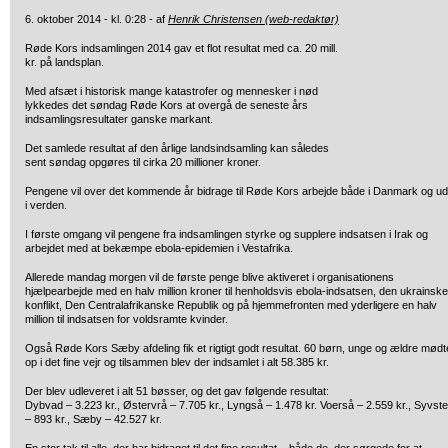
6. oktober 2014 - kl. 0:28 - af
Henrik Christensen (web-redaktør)
Røde Kors indsamlingen 2014 gav et flot resultat med
ca. 20 mill.
kr. på landsplan.
Med afsæt i historisk mange katastrofer og mennesker i nød
lykkedes det søndag Røde Kors at overgå de seneste års
indsamlingsresultater ganske markant.
Det samlede resultat af den årlige landsindsamling kan således
sent søndag opgøres til cirka 20 millioner kroner.
Pengene vil over det kommende år bidrage til Røde Kors arbejde både i Danmark og u
i verden.
I første omgang vil pengene fra indsamlingen styrke og supplere indsatsen i Irak og
arbejdet med at bekæmpe ebola-epidemien i Vestafrika.
Allerede mandag morgen vil de første penge blive aktiveret i organisationens
hjælpearbejde med en halv million kroner til henholdsvis ebola-indsatsen, den ukrainske
konflikt, Den Centralafrikanske Republik og på hjemmefronten med yderligere en halv
million til indsatsen for voldsramte kvinder.
Også Røde Kors Sæby afdeling fik et rigtigt godt resultat. 60 børn, unge og ældre mødt
op i det fine vejr og tilsammen blev der indsamlet i alt 58.385 kr.
Der blev udleveret i alt 51 bøsser, og det gav følgende resultat:
Dybvad – 3.223 kr., Østervrå – 7.705 kr., Lyngså – 1.478 kr. Voerså – 2.559 kr., Syvst
– 893 kr., Sæby – 42.527 kr.