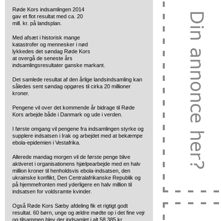
Røde Kors indsamlingen 2014
gav et flot resultat med
ca. 20
mill. kr. på landsplan.
Med afsæt i historisk mange
katastrofer og mennesker i nød
lykkedes det søndag Røde Kors
at overgå de seneste års
indsamlingsresultater ganske markant.
Det samlede resultat af den årlige landsindsamling kan
således sent søndag opgøres til cirka 20 millioner
kroner.
Pengene vil over det kommende år bidrage til Røde
Kors arbejde både i Danmark og ude i verden.
I første omgang vil pengene fra indsamlingen styrke og
supplere indsatsen i Irak og arbejdet med at bekæmpe
ebola-epidemien i Vestafrika.
Allerede mandag morgen vil de første penge blive
aktiveret i organisationens hjælpearbejde med en halv
million kroner til henholdsvis ebola-indsatsen, den
ukrainske konflikt, Den Centralafrikanske Republik og
på hjemmefronten med yderligere en halv million til
indsatsen for voldsramte kvinder.
Også Røde Kors Sæby afdeling fik et rigtigt godt
resultat. 60 børn, unge og ældre mødte op i det fine vejr
og tilsammen blev der indsamlet i alt 58.385 kr.