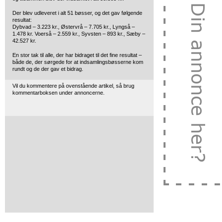
Der blev udleveret i alt 51 bøsser, og det gav følgende
resultat:
Dybvad – 3.223 kr., Østervrå – 7.705 kr., Lyngså –
1.478 kr. Voerså – 2.559 kr., Syvsten – 893 kr., Sæby –
42.527 kr.
En stor tak til alle, der har bidraget til det fine resultat –
både de, der sørgede for at indsamlingsbøsserne kom
rundt og de der gav et bidrag.
Vil du kommentere på ovenstående artikel, så brug
kommentarboksen under annoncerne.