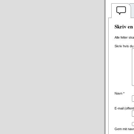
Skriv e
Alle felter sk
Skriv hvis du
Navn
*
E-mail (offen
Gem mit navn