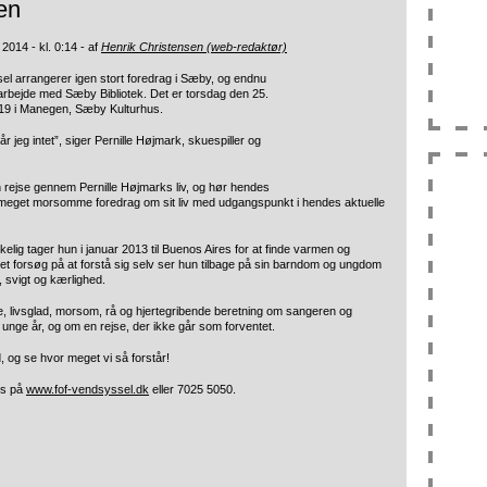
en
2014 - kl. 0:14 - af
Henrik Christensen (web-redaktør)
l arrangerer igen stort foredrag i Sæby, og endnu
rbejde med Sæby Bibliotek. Det er torsdag den 25.
 19 i Manegen, Sæby Kulturhus.
år jeg intet”, siger Pernille Højmark, skuespiller og
rejse gennem Pernille Højmarks liv, og hør hendes
 meget morsomme foredrag om sit liv med udgangspunkt i hendes aktuelle
kelig tager hun i januar 2013 til Buenos Aires for at finde varmen og
 et forsøg på at forstå sig selv ser hun tilbage på sin barndom og ungdom
, svigt og kærlighed.
 livsglad, morsom, rå og hjertegribende beretning om sangeren og
 unge år, og om en rejse, der ikke går som forventet.
 og se hvor meget vi så forstår!
es på
www.fof-vendsyssel.dk
eller 7025 5050.