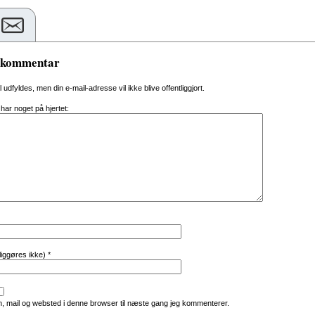
n kommentar
al udfyldes, men din e-mail-adresse vil ikke blive offentliggjort.
 har noget på hjertet:
tliggøres ikke)
*
, mail og websted i denne browser til næste gang jeg kommenterer.