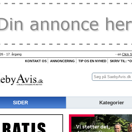
26 - 17. årgang
- en
Click 
KONTAKT OS
ANNONCERING
TIP OS EN NYHED
SKRIV TIL: “
SIDER
Kategorier