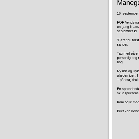
Maneg
16. september 
FOF Vendsysse
en gang i sama
september kl.
”Først nu forst
sanger.
Tag med på en 
personlige og
bog.
Nyskilt og ulyk
glæden igen. I
– på fest, druk
En spændende,
skuespillerens
Kom og le med,
Billet kan køb