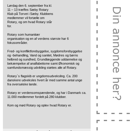
Lørdag den 6. september fra kl.
11 – 13 træffes Sæby Rotary
Klub
på Torvet i Sæby. Klubbens
medlemmer vil fortælle om
Rotary, og om hvad Rotary står
for.
Rotary som humanitær
organisation og en af verdens største har 6
fokusområder.
Fred- og konfliktforebyggelse, sygdomsforebyggelse
og -behandling, Vand og sanitet, Mødres og børns
helbred og sundhed, Grundlæggende uddannelse og
bekæmpelse af analfabetisme samt Økonomisk og
samfundsmæssig udvikling støttes alle af Rotary.
Rotary´s flagskib er ungdomsudveksling. Ca. 200
danskere udveksles hvert år med samme antal unge
fra oversøiske lande.
Rotary er verdensomspændende, og har i Danmark ca.
11.000 medlemmer fordelt på 280 klubber.
Kom og mød Rotary og oplev hvad Rotary er.