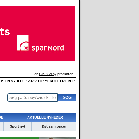
- en
Click Sæby
produktion
 OS EN NYHED
SKRIV TIL: “ORDET ER FRIT”
DE
AKTUELLE NYHEDER
Sport nyt
Dødsannoncer