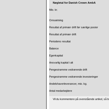
Nøgletal for Danish Crown AmbA
Mio. kr.
Omsætning
Resultat af primær drift før særlige poster
Resultat af primær drift
Periodens resultat
Balance
Egenkapital
Ansvarlig kapital i alt
Pengestrømme vedrørende drift
Pengestrømme vedrørende investeringer
Andelshaverleverancer, mio. kg.
Antal medarbejdere
Vil du kommentere på ovenstående artikel, så