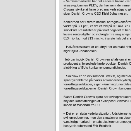
– Verdensmarkedet har det seneste halvår vær
virussygdommen PEDV, der har ramt den amerika
Crowns styrke at have bred markedsadgang globa
siger Danish Crowns CEO Kjeld Johannesen.
Koncernen har i første halvdel af regnskabsåret
vækst på 3,1 pct., er det et fald på 0,3 mia. kr.
svinekød. Resultatet er påvirket negativt af hen
lavere renteudgifter og indtægter fra salg af eje
813 mio. kr. mod 713 mio. kr. i første halvdel a
– Halvårsresultatet er et udtryk for en stabil dr
siger Kjeld Johannesen.
I februar indgik Danish Crown en aftale om at 
producent af forædlede kødprodukter. Danish Cro
øjeblikket af EU’s konkurrencemyndigheder.
– Sokolow er en virksomhed i vækst, og med det
synergieffekterne på tværs af koncernen yderli
forædlingsselskaber, siger Flemming Enevoldse
forædlingsselskaberne i Danish Crown koncern
Blandt Danish Crowns ejere har svineproducent
skyldes konstateringen af svinepest i vildsvin i P
import af svinekød fra EU.
– Det er en rigtig kedelig situation. Udsigterne f
svineproducenter, men den situation er nu desv
vanskeligt marked – en absolut konkurrencedyg
bestyrelsesformand Erik Bredholt.