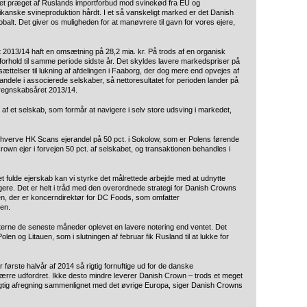
et præget af Ruslands importforbud mod svinekød fra EU og
nske svineproduktion hårdt. I et så vanskeligt marked er det Danish
lt. Det giver os muligheden for at manøvrere til gavn for vores ejere,
 2013/14 haft en omsætning på 28,2 mia. kr. På trods af en organisk
 i forhold til samme periode sidste år. Det skyldes lavere markedspriser på
sættelser til lukning af afdelingen i Faaborg, der dog mere end opvejes af
randele i associerede selskaber, så nettoresultatet for perioden lander på
f regnskabsåret 2013/14.
ift af et selskab, som formår at navigere i selv store udsving i markedet,
erhverve HK Scans ejerandel på 50 pct. i Sokolow, som er Polens førende
wn ejer i forvejen 50 pct. af selskabet, og transaktionen behandles i
 fulde ejerskab kan vi styrke det målrettede arbejde med at udnytte
gere. Det er helt i tråd med den overordnede strategi for Danish Crowns
n, der er koncerndirektør for DC Foods, som omfatter
en.
erne de seneste måneder oplevet en lavere notering end ventet. Det
olen og Litauen, som i slutningen af februar fik Rusland til at lukke for
or første halvår af 2014 så rigtig fornuftige ud for de danske
ærre udfordret. Ikke desto mindre leverer Danish Crown – trods et meget
tig afregning sammenlignet med det øvrige Europa, siger Danish Crowns