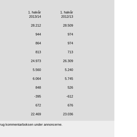
1. halvår
1. halvår
2013/14
2012/13
28.212
28.509
944
974
864
974
813
713
24.973
26.309
5.560
5.240
6.064
5.745
848
526
-395
-612
672
676
22.469
23.036
 brug kommentarboksen under annoncerne.