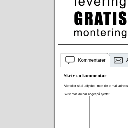
Kommentarer
Skriv en kommentar
Alle felter skal udfyldes, men din e-mail-adresse 
Skriv hvis du har noget på hjertet: