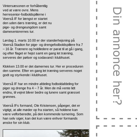
Vintersæsonen er forhåbentlig
ved at være ovre. Mens
herresenior-fodboldspillerne
i
Voerså IF for længst er startet
den uden dørs træning, er det nu
pige- og drengeungdom samt
dameseniorernes tur.
Lørdag 1. marts 10.00 er der standerhejsning på
Voerså Stadion for pige- og drengefodboldspillere fra 7
– 16 år. Trænere og holdledere er parat til at gå i gang,
og efter flaget er hejst samt en gang let træning,
serveres der pølser og sodavand i klubhuset.
Klokken 13.00 er det damernes tur. Her er proceduren
den samme. Efter en gang let træning serveres noget
godt og styrkende i klubhuset.
Voerså IF har en mindre afdeling fodboldafdeling for
piger og drenge fra 4 – 7 år. Men de må vente lidt
endnu, til vejret bliver bedre og lunere samt græsset
grønnes.
Voerså IFs formand, Ole Kristensen, påpeger, det er
vigtigt, at alle møder op fra starten, så holdene kan
være velforberedte, på den kommende turnering. Som
han selv siger, kan det kun være enhver formands
ønske for sin klub.