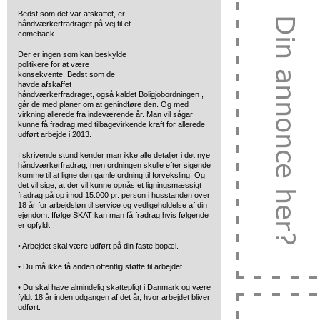
Bedst som det var afskaffet, er
håndværkerfradraget på vej til et
comeback.
Der er ingen som kan beskylde
politikere for at være
konsekvente. Bedst som de
havde afskaffet
håndværkerfradraget, også kaldet Boligjobordningen ,
går de med planer om at genindføre den. Og med
virkning allerede fra indeværende år. Man vil sågar
kunne få fradrag med tilbagevirkende kraft for allerede
udført arbejde i 2013.
I skrivende stund kender man ikke alle detaljer i det nye
håndværkerfradrag, men ordningen skulle efter sigende
komme til at ligne den gamle ordning til forveksling. Og
det vil sige, at der vil kunne opnås et ligningsmæssigt
fradrag på op imod 15.000 pr. person i husstanden over
18 år for arbejdsløn til service og vedligeholdelse af din
ejendom. Ifølge SKAT kan man få fradrag hvis følgende
er opfyldt:
• Arbejdet skal være udført på din faste bopæl.
• Du må ikke få anden offentlig støtte til arbejdet.
• Du skal have almindelig skattepligt i Danmark og være
fyldt 18 år inden udgangen af det år, hvor arbejdet bliver
udført.