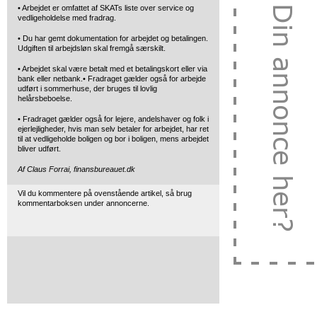
• Arbejdet er omfattet af SKATs liste over service og
vedligeholdelse med fradrag.
• Du har gemt dokumentation for arbejdet og betalingen.
Udgiften til arbejdsløn skal fremgå særskilt.
• Arbejdet skal være betalt med et betalingskort eller via
bank eller netbank.• Fradraget gælder også for arbejde
udført i sommerhuse, der bruges til lovlig
helårsbeboelse.
• Fradraget gælder også for lejere, andelshaver og folk i
ejerlejligheder, hvis man selv betaler for arbejdet, har ret
til at vedligeholde boligen og bor i boligen, mens arbejdet
bliver udført.
Af Claus Forrai, finansbureauet.dk
Vil du kommentere på ovenstående artikel, så brug
kommentarboksen under annoncerne.