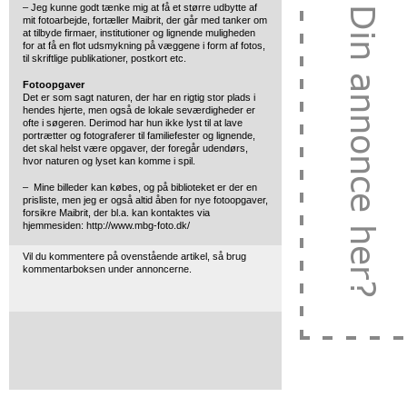
– Jeg kunne godt tænke mig at få et større udbytte af
mit fotoarbejde, fortæller Maibrit, der går med tanker om
at tilbyde firmaer, institutioner og lignende muligheden
for at få en flot udsmykning på væggene i form af fotos,
til skriftlige publikationer, postkort etc.
Fotoopgaver
Det er som sagt naturen, der har en rigtig stor plads i
hendes hjerte, men også de lokale seværdigheder er
ofte i søgeren. Derimod har hun ikke lyst til at lave
portrætter og fotograferer til familiefester og lignende,
det skal helst være opgaver, der foregår udendørs,
hvor naturen og lyset kan komme i spil.
– Mine billeder kan købes, og på biblioteket er der en
prisliste, men jeg er også altid åben for nye fotoopgaver,
forsikre Maibrit, der bl.a. kan kontaktes via
hjemmesiden: http://www.mbg-foto.dk/
Vil du kommentere på ovenstående artikel, så brug
kommentarboksen under annoncerne.