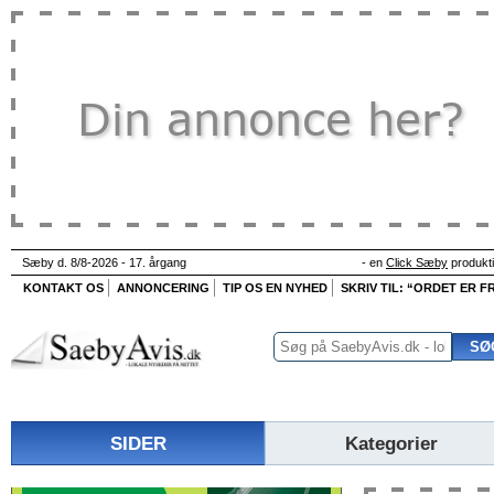
Sæby d. 8/8-2026 - 17. årgang
- en
Click Sæby
produkt
KONTAKT OS
ANNONCERING
TIP OS EN NYHED
SKRIV TIL: “ORDET ER FR
SIDER
Kategorier