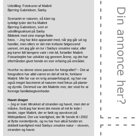
Udstilling: Fotokunst af Maibrit
Bjerring Gabrielsen, Sæby.
Scenariet er naturen, så klart og
tydeligt lyder det fra Maibrit
Bjerring Gabrielsen, som er
udstillingsaktuel på Sæby
Bibliotek med sine mange flotte
fotos. – Jeg har ikke apparatet med, når jeg går ud og
handler, men ellers er det min trofaste følgesvend
uanset, om jeg går en tur i Sæbys smukke natur, eller
jeg kører lidt længere væk i min bil, fortæller Maibrit.
Fotoarbejdet har udviklet sig gennem årene, og det har
efterhånden givet hende en stor erfaring på området.
Hvorfor nu denne store passion for fotografiet? – Det at
fotografere har altid været en del af mit liv, forklarer
Maibrit. Min far var en ivrig amatørfotograf, og han var
også meget fascineret af naturen med fokus på plante-
og dyreliv. Derimod var det Maibrits mor, der stod for at
forevige familiebegivenheder.
Havet drager
– Jeg er især tiltrukket af stranden og havet, men det er
måske, fordi jeg har levet det meste af mit liv inde i
landet, siger Maibrit, der er født og opvokset på
Midtsjælland. Det var kærlighed, der fik hende til i 2002
at flytte nordenfjords, og nu har hun altså fundet en
dobbelt kærlighed med Sæbys smukke natur – skoven,
stranden og havet.