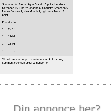
Scoringer for Sæby: Signe Brandt 16 point, Henriette
Sørensen 16, Line Ypkendanz 6, Charlotte Simonsen 6,
Nanna Jensen 2, Nina Munch 2, og Louise Munch 2
point.
Periodecifre:
1 27-19
2 21-09
3 18-03
4 16-19
Vil du kommentere på ovenstående artikel, så brug
kommentarboksen under annoncerne.