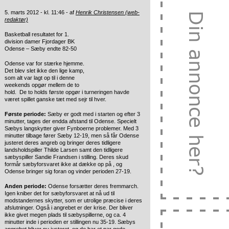
5. marts 2012 - kl. 11:46 - af
Henrik Christensen (web-
redaktør)
Basketball resultatet for 1.
division damer Fjordager BK
Odense – Sæby endte 82-50
Odense var for stærke hjemme.
Det blev slet ikke den lige kamp,
som alt var lagt op til i denne
weekends opgør mellem de to
hold. De to holds første opgør i turneringen havde
været spillet ganske tæt med sejr til hver.
Første periode:
Sæby er godt med i starten og efter 3
minutter, tages der endda afstand til Odense. Specielt
Sæbys langskytter giver Fynboerne problemer. Med 3
minutter tilbage fører Sæby 12-19, men så får Odense
justeret deres angreb og bringer deres tidligere
landsholdspiller Thilde Larsen samt den tidligere
sæbyspiller Sandie Frandsen i stilling. Deres skud
formår sæbyforsvaret ikke at dække op på , og
Odense bringer sig foran og vinder perioden 27-19.
Anden periode:
Odense forsætter deres fremmarch.
Igen kniber det for sæbyforsvaret at nå ud til
modstandernes skytter, som er utrolige præcise i deres
afslutninger. Også i angrebet er der krise. Der bliver
ikke givet megen plads til sæbyspillerne, og ca. 4
minutter inde i perioden er stillingen nu 35-19. Sæbys