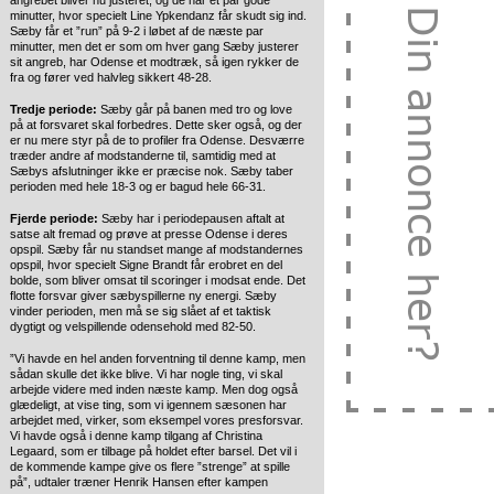
angrebet bliver nu justeret, og de har et par gode
minutter, hvor specielt Line Ypkendanz får skudt sig ind.
Sæby får et ”run” på 9-2 i løbet af de næste par
minutter, men det er som om hver gang Sæby justerer
sit angreb, har Odense et modtræk, så igen rykker de
fra og fører ved halvleg sikkert 48-28.
Tredje periode:
Sæby går på banen med tro og love
på at forsvaret skal forbedres. Dette sker også, og der
er nu mere styr på de to profiler fra Odense. Desværre
træder andre af modstanderne til, samtidig med at
Sæbys afslutninger ikke er præcise nok. Sæby taber
perioden med hele 18-3 og er bagud hele 66-31.
Fjerde periode:
Sæby har i periodepausen aftalt at
satse alt fremad og prøve at presse Odense i deres
opspil. Sæby får nu standset mange af modstandernes
opspil, hvor specielt Signe Brandt får erobret en del
bolde, som bliver omsat til scoringer i modsat ende. Det
flotte forsvar giver sæbyspillerne ny energi. Sæby
vinder perioden, men må se sig slået af et taktisk
dygtigt og velspillende odensehold med 82-50.
”Vi havde en hel anden forventning til denne kamp, men
sådan skulle det ikke blive. Vi har nogle ting, vi skal
arbejde videre med inden næste kamp. Men dog også
glædeligt, at vise ting, som vi igennem sæsonen har
arbejdet med, virker, som eksempel vores presforsvar.
Vi havde også i denne kamp tilgang af Christina
Legaard, som er tilbage på holdet efter barsel. Det vil i
de kommende kampe give os flere ”strenge” at spille
på”, udtaler træner Henrik Hansen efter kampen