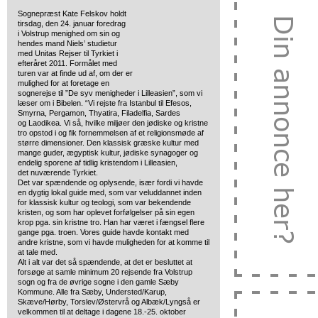
Sognepræst Kate Felskov holdt
tirsdag, den 24. januar foredrag
i Volstrup menighed om
sin og
hendes mand Niels’ studietur
med Unitas Rejser til Tyrkiet i
efteråret 2011. Formålet med
turen var at finde ud af, om der er
mulighed for at foretage en
sognerejse til ”De syv menigheder i Lilleasien”, som vi
læser om i Bibelen. “Vi rejste fra Istanbul til Efesos,
Smyrna, Pergamon, Thyatira, Filadelfia, Sardes
og Laodikea. Vi så, hvilke miljøer den jødiske og kristne
tro opstod i og fik fornemmelsen af et religionsmøde af
større dimensioner. Den klassisk græske kultur med
mange guder, ægyptisk kultur, jødiske synagoger og
endelig sporene af tidlig kristendom i Lilleasien,
det nuværende Tyrkiet.
Det var spændende og oplysende, især fordi vi havde
en dygtig lokal guide med, som var veluddannet inden
for klassisk kultur og teologi, som var bekendende
kristen, og som har oplevet forfølgelser på sin egen
krop pga. sin kristne tro. Han har været i fængsel flere
gange pga. troen. Vores guide havde kontakt med
andre kristne, som vi havde muligheden for at komme til
at tale med.
Alt i alt var det så spændende, at det er besluttet at
forsøge at samle minimum 20 rejsende fra Volstrup
sogn og fra de øvrige sogne i den gamle Sæby
Kommune. Alle fra Sæby, Understed/Karup,
Skæve/Hørby, Torslev/Østervrå og Albæk/Lyngså er
velkommen til at deltage i dagene 18.-25. oktober