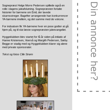
Sognepræst Helge Morre Pedersen spillede også en
rolle i dagens juleafslutning. Sognepræsten fortalte
historier for børnene om Emil, der lavede
skarnsstreger. Bagefter arrangerede han konkurrencer
YA-børnene imellem, og det samme med de voksne.
For indsatsen fik YA-børnene hver en pose godter at gå
hjem på, og til slut læste sognepræsten juleevangeliet.
Hyggeklubben blev startet for få år siden på initiativ af
Hanne Kristensen, Voerså og Margith Pedersen, Sæby.
Begge er stadig med og Hyggeklubben klarer sig alene
med private sponsorater.
Tekst og fotos Cille Strøm