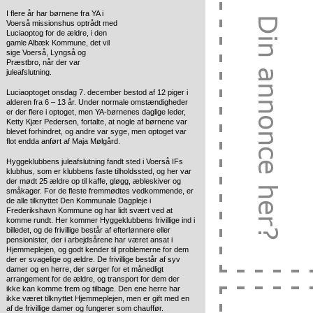
I flere år har børnene fra YA i
Voerså missionshus optrådt med
Luciaoptog for de ældre, i den
gamle
Albæk Kommune, det vil
sige Voerså, Lyngså og
Præstbro, når der var
juleafslutning.
Luciaoptoget onsdag 7. december bestod af 12 piger i
alderen fra 6 – 13 år. Under normale omstændigheder
er der flere i optoget, men YA-børnenes daglige leder,
Ketty Kjær Pedersen, fortalte, at nogle af børnene var
blevet forhindret, og andre var syge, men optoget var
flot endda anført af Maja Mølgård.
Hyggeklubbens juleafslutning fandt sted i Voerså IFs
klubhus, som er klubbens faste tilholdssted, og her var
der mødt 25 ældre op til kaffe, gløgg, æbleskiver og
småkager. For de fleste fremmødtes vedkommende, er
de alle tilknyttet Den Kommunale Dagpleje i
Frederikshavn Kommune og har lidt svært ved at
komme rundt. Her kommer Hyggeklubbens frivillige ind i
billedet, og de frivillige består af efterlønnere eller
pensionister, der i arbejdsårene har været ansat i
Hjemmeplejen, og godt kender til problemerne for dem
der er svagelige og ældre. De frivillige består af syv
damer og en herre, der sørger for et månedligt
arrangement for de ældre, og transport for dem der
ikke kan komme frem og tilbage. Den ene herre har
ikke været tilknyttet Hjemmeplejen, men er gift med en
af de frivillige damer og fungerer som chauffør.