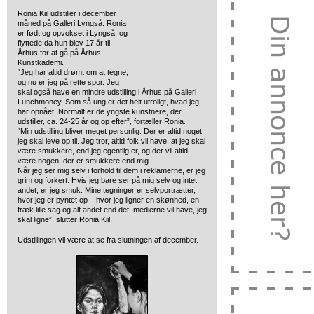
Ronia Kiil udstiller i december
måned på Galleri Lyngså. Ronia
er født og opvokset i Lyngså, og
flyttede
da hun blev 17 år til
Århus for at gå på Århus
Kunstkademi.
“Jeg har altid drømt om at tegne,
og nu er jeg på rette spor. Jeg
skal også have en mindre udstilling i Århus på Galleri
Lunchmoney. Som så ung er det helt utroligt, hvad jeg
har opnået. Normalt er de yngste kunstnere, der
udstiller, ca. 24-25 år og op efter”, fortæller Ronia.
“Min udstilling bliver meget personlig. Der er altid noget,
jeg skal leve op til. Jeg tror, altid folk vil have, at jeg skal
være smukkere, end jeg egentlig er, og der vil altid
være nogen, der er smukkere end mig.
Når jeg ser mig selv i forhold til dem i reklamerne, er jeg
grim og forkert. Hvis jeg bare ser på mig selv og intet
andet, er jeg smuk. Mine tegninger er selvportrætter,
hvor jeg er pyntet op – hvor jeg ligner en skønhed, en
fræk lille sag og alt andet end det, medierne vil have, jeg
skal ligne”, slutter Ronia Kiil.
Udstillingen vil være at se fra slutningen af december.