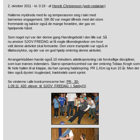
2. oktober 2011 - kl. 0:19 - af
Henrik Christensen (web-redaktør)
Hallerne myldrede med liv og temperaturen steg i takt med
børnenes engagement. SIK 80 var meget
tilfreds med det store
fremmøde og takker også de mange forældre, der gav en
hjælpende hånd.
Som noget nyt var der denne gang Høvdingebold i den lille sal. Så
nu ønsker SJOV FREDAG at få nogle tilkendegivelser om hvor
vidt denne aktivitet skal fortsætte. Den store trampolin var også et
tilløbsstykke, og der var en god hjælp omkring denne aktivitet.
Arrangørklubben havde også 10 minutters atletikopvisning i de forskellige discipliner,
som kan trænes indendørs. Størst opmærksomhed var der omkring Tobias Krogh som
fik hele hallen til at klappe, da han sprang højdespring. PR 1,41m og kun 10 år. Men der
blev også dystet i kuglestød, hækkeløb samt sprint.
Se vinderne i alle konkurrencerne her:
PR,_30-
1.09.11_420_elever_til_SJOV_FREDAG_i_Sæby[1]