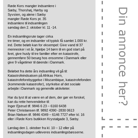
Røde Kors mangler indsamlere i
Sæby, Thorshøj, Hørby og
Syvsten, og alene i Sæby
mangler
Røde Kors pt. 35
indsamlere til indsamlingen
søndag den 2. oktober kl. 11 -14.
En indsamlingsrute tager cirka
tre timer, og en indsamler vil typisk få samlet 1.000 kr.
ind. Dette beløb kan for eksempel: Give vand til 37
mennesker i et år, hjælpe 14 børn til en god start på
livet, give husly til tre familier efter en katastrofe,
gennemføre 50 besøg hos ensomme i Danmark eller
give 9 vågetimer til døende i Danmark.
Beløbet fra dette års indsamling vil gå til:
Katastrofeindsatsen på Afrikas Horn,
katastrofeforebyggelse i Mozambique, katastrofefonden
(kommende katastrofer), styrkelse af det sociale
arbejde i Danmark og generelle aktiviteter.
Har du lyst til at være en af dem, der gør en forskel,
kan du rette henvendelse til:
Inger Ejstrud tlf. 9846 6 23 – 6160 6438
Peter Christiansen tlf. 9892 4390 -2830 0613
Brian Nielsen tlf. 9846 4349 – 6146 7727 efter kl. 16
eller i Røde Kors butikken Krystalgade 3, Sæby.
Lørdag den 1. oktober fra kl. 10 – 12 eller på
indsamlingsdagen udleveres indsamlingsbøsserne.