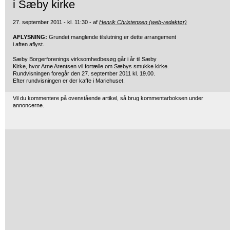
i Sæby kirke
27. september 2011 - kl. 11:30 - af
Henrik Christensen (web-redaktør)
AFLYSNING:
Grundet manglende tilslutning er dette arrangement
i aften aflyst.
Sæby Borgerforenings virksomhedbesøg går i år til Sæby
Kirke, hvor Arne Arentsen vil fortælle om Sæbys smukke kirke.
Rundvisningen foregår den 27. september 2011 kl. 19.00.
Efter rundvisningen er der kaffe i Mariehuset.
Vil du kommentere på ovenstående artikel, så brug kommentarboksen under
annoncerne.