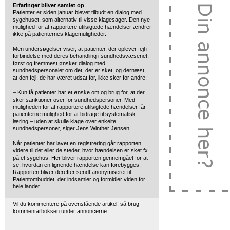
Erfaringer bliver samlet op
Patienter er siden januar blevet tilbudt en dialog med
sygehuset, som alternativ til visse klagesager. Den nye
mulighed for at rapportere utilsigtede hændelser ændrer
ikke på patienternes klagemuligheder.
Men undersøgelser viser, at patienter, der oplever fejl i
forbindelse med deres behandling i sundhedsvæsenet,
først og fremmest ønsker dialog med
sundhedspersonalet om det, der er sket, og dernæst,
at den fejl, de har været udsat for, ikke sker for andre:
– Kun få patienter har et ønske om og brug for, at der
sker sanktioner over for sundhedspersoner. Med
muligheden for at rapportere utilsigtede hændelser får
patienterne mulighed for at bidrage til systematisk
læring – uden at skulle klage over enkelte
sundhedspersoner, siger Jens Winther Jensen.
Når patienter har lavet en registrering går rapporten
videre til det eller de steder, hvor hændelsen er sket fx
på et sygehus. Her bliver rapporten gennemgået for at
se, hvordan en lignende hændelse kan forebygges.
Rapporten bliver derefter sendt anonymiseret til
Patientombuddet, der indsamler og formidler viden for
hele landet.
Vil du kommentere på ovenstående artikel, så brug
kommentarboksen under annoncerne.