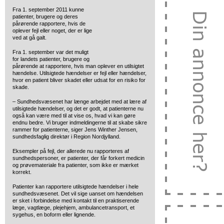
Fra 1. september 2011 kunne
patienter, brugere og deres
pårørende rapportere, hvis de
oplever fejl
eller noget, der er lige
ved at gå galt.
Fra 1. september var det muligt
for landets patienter, brugere og
pårørende at rapportere, hvis man oplever en utilsigtet
hændelse. Utilsigtede hændelser er fejl eller hændelser,
hvor en patient bliver skadet eller udsat for en risiko for
skade.
– Sundhedsvæsenet har længe arbejdet med at lære af
utilsigtede hændelser, og det er godt, at patienterne nu
også kan være med til at vise os, hvad vi kan gøre
endnu bedre. Vi bruger indmeldingerne til at skabe sikre
rammer for patienterne, siger Jens Winther Jensen,
sundhedsfaglig direktør i Region Nordjylland.
Eksempler på fejl, der allerede nu rapporteres af
sundhedspersoner, er patienter, der får forkert medicin
og prøvemateriale fra patienter, som ikke er mærket
korrekt.
Patienter kan rapportere utilsigtede hændelser i hele
sundhedsvæsenet. Det vil sige uanset om hændelsen
er sket i forbindelse med kontakt til en praktiserende
læge, vagtlæge, plejehjem, ambulancetransport, et
sygehus, en boform eller lignende.