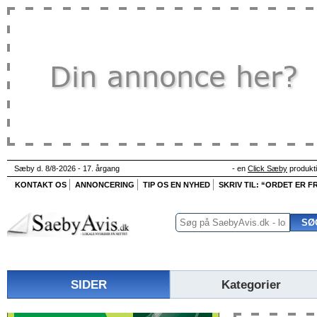
Sæby d. 8/8-2026 - 17. årgang
- en
Click Sæby
produkt
KONTAKT OS
ANNONCERING
TIP OS EN NYHED
SKRIV TIL: “ORDET ER FR
SIDER
Kategorier