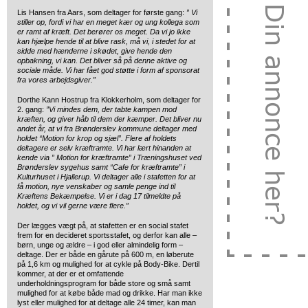
Lis Hansen fra Aars, som deltager for første gang:
”
Vi
stiller op, fordi vi har en meget kær og ung kollega som
er ramt af kræft. Det berører os meget. Da vi jo ikke
kan hjælpe hende til at blive rask, må vi, i stedet for at
sidde med hænderne i skødet, give hende den
opbakning, vi kan. Det bliver så på denne aktive og
sociale måde. Vi har fået god støtte i form af sponsorat
fra vores arbejdsgiver.”
Dorthe Kann Hostrup fra Klokkerholm, som deltager for
2. gang:
”Vi mindes dem, der tabte kampen mod
kræften, og giver håb til dem der kæmper. Det bliver nu
andet år, at vi fra Brønderslev kommune deltager med
holdet “Motion for krop og sjæl”. Flere af holdets
deltagere er selv kræftramte. Vi har lært hinanden at
kende via ” Motion for kræftramte” i Træningshuset ved
Brønderslev sygehus samt “Cafe for kræftramte” i
Kulturhuset i Hjallerup. Vi deltager alle i stafetten for at
få motion, nye venskaber og samle penge ind til
Kræftens Bekæmpelse. Vi er i dag 17 tilmeldte på
holdet, og vi vil gerne være flere.”
Der lægges vægt på, at stafetten er en social stafet
frem for en decideret sportsstafet, og derfor kan alle –
børn, unge og ældre – i god eller almindelig form –
deltage. Der er både en gårute på 600 m, en løberute
på 1,6 km og mulighed for at cykle på Body-Bike. Dertil
kommer, at der er et omfattende
underholdningsprogram for både store og små samt
mulighed for at købe både mad og drikke. Har man ikke
lyst eller mulighed for at deltage alle 24 timer, kan man