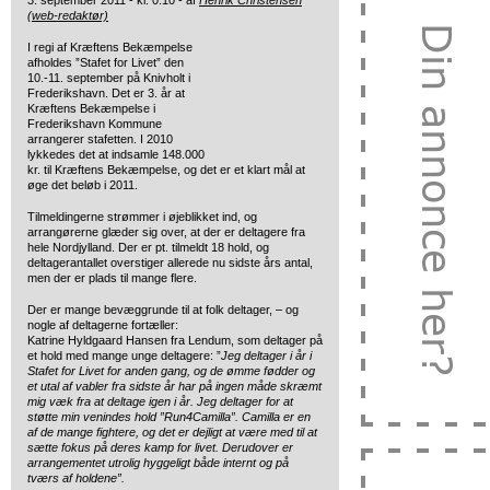
3. september 2011 - kl. 0:10 - af
Henrik Christensen
(web-redaktør)
I regi af Kræftens Bekæmpelse
afholdes ”Stafet for Livet” den
10.-11. september på Knivholt
i
Frederikshavn. Det er 3. år at
Kræftens Bekæmpelse i
Frederikshavn Kommune
arrangerer stafetten. I 2010
lykkedes det at indsamle 148.000
kr. til Kræftens Bekæmpelse, og det er et klart mål at
øge det beløb i 2011.
Tilmeldingerne strømmer i øjeblikket ind, og
arrangørerne glæder sig over, at der er deltagere fra
hele Nordjylland. Der er pt. tilmeldt 18 hold, og
deltagerantallet overstiger allerede nu sidste års antal,
men der er plads til mange flere.
Der er mange bevæggrunde til at folk deltager, – og
nogle af deltagerne fortæller:
Katrine Hyldgaard Hansen fra Lendum, som deltager på
et hold med mange unge deltagere: ”
Jeg deltager i år i
Stafet for Livet for anden gang, og de ømme fødder og
et utal af vabler fra sidste år har på ingen måde skræmt
mig væk fra at deltage igen i år. Jeg deltager for at
støtte min venindes hold ”Run4Camilla”. Camilla er en
af de mange fightere, og det er dejligt at være med til at
sætte fokus på deres kamp for livet. Derudover er
arrangementet utrolig hyggeligt både internt og på
tværs af holdene”.