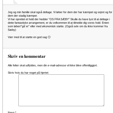
Jeg og min familie skal også deltage. Vi løber for dem der har kæmpet og sejret og for
dem der stadig kæmper.
Vi har oprettet et hold der hedder “OS FRA SÆBY” Skulle du have lyst til at deltage i
dette fantastiske arrangement, er du velkommen til at tilmelde dig vores hold. Enten
som løber/”gå´er” eller med økonomisk støtte. (Også selv om du ikke kommer fra
Sæby)
Vær med til at støtte en god sag 🙂
Skriv en kommentar
Alle felter skal udfyldes, men din e-mail-adresse vil ikke blive offentliggjort.
Skriv hvis du har noget på hjertet:
Navn
*