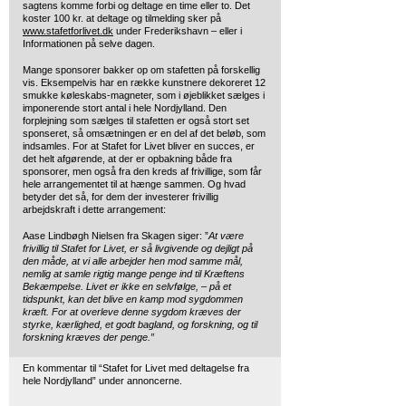
sagtens komme forbi og deltage en time eller to. Det
koster 100 kr. at deltage og tilmelding sker på
www.stafetforlivet.dk
under Frederikshavn – eller i
Informationen på selve dagen.
Mange sponsorer bakker op om stafetten på forskellig
vis. Eksempelvis har en række kunstnere dekoreret 12
smukke køleskabs-magneter, som i øjeblikket sælges i
imponerende stort antal i hele Nordjylland. Den
forplejning som sælges til stafetten er også stort set
sponseret, så omsætningen er en del af det beløb, som
indsamles. For at Stafet for Livet bliver en succes, er
det helt afgørende, at der er opbakning både fra
sponsorer, men også fra den kreds af frivillige, som får
hele arrangementet til at hænge sammen. Og hvad
betyder det så, for dem der investerer frivillig
arbejdskraft i dette arrangement:
Aase Lindbøgh Nielsen fra Skagen siger: ”
At være
frivillig til Stafet for Livet, er så livgivende og dejligt på
den måde, at vi alle arbejder hen mod samme mål,
nemlig at samle rigtig mange penge ind til Kræftens
Bekæmpelse. Livet er ikke en selvfølge, – på et
tidspunkt, kan det blive en kamp mod sygdommen
kræft. For at overleve denne sygdom kræves der
styrke, kærlighed, et godt bagland, og forskning, og til
forskning kræves der penge.”
En kommentar til “Stafet for Livet med deltagelse fra
hele Nordjylland” under annoncerne.