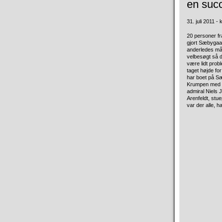
en suc
31. juli 2011 - 
20 personer fr
gjort Sæbygaa
anderledes må
velbesøgt så 
være lidt probl
taget højde fo
har boet på Sæ
Krumpen med si
admiral Niels 
Arenfeldt, stu
var der alle, h