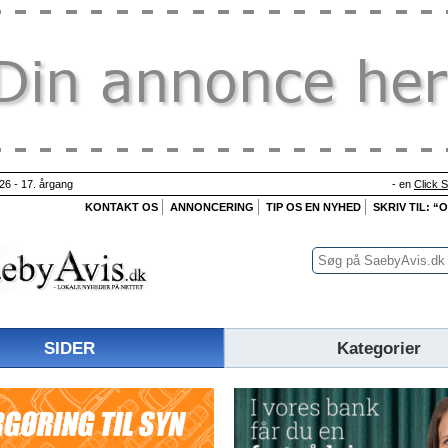
26 - 17. årgang
- en
Click 
KONTAKT OS
ANNONCERING
TIP OS EN NYHED
SKRIV TIL: “
SIDER
Kategorier