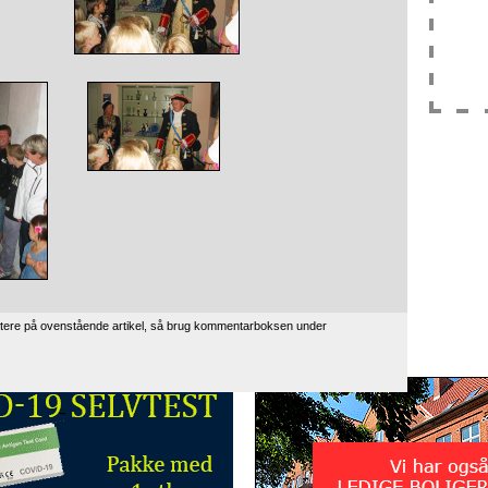
tere på ovenstående artikel, så brug kommentarboksen under