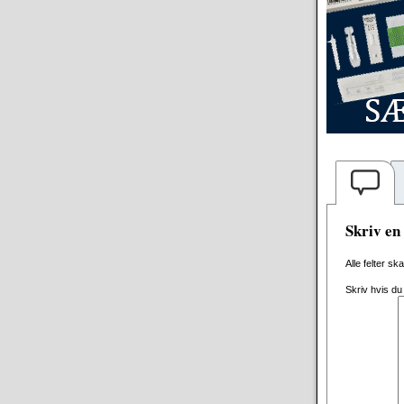
Skriv e
Alle felter sk
Skriv hvis du