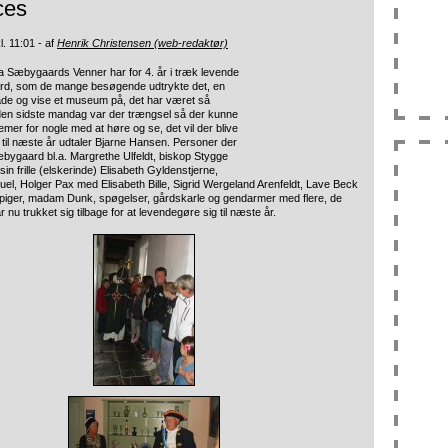
ces
kl. 11:01 - af
Henrik Christensen (web-redaktør)
a Sæbygaards Venner har for 4. år i træk levende
rd, som
de mange besøgende udtrykte det, en
de og vise et museum på, det har været så
den sidste mandag var der trængsel så der kunne
emer for nogle med at høre og se, det vil der blive
r til næste år udtaler Bjarne Hansen. Personer der
bygaard bl.a. Margrethe Ulfeldt, biskop Stygge
n frille (elskerinde) Elisabeth Gyldenstjerne,
Juel, Holger Pax med Elisabeth Bille, Sigrid Wergeland Arenfeldt, Lave Beck
epiger, madam Dunk, spøgelser, gårdskarle og gendarmer med flere, de
ar nu trukket sig tilbage for at levendegøre sig til næste år.