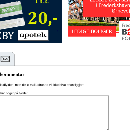
n kommentar
al udfyldes, men din e-mail-adresse vil ikke blive offentliggjort.
 har noget på hjertet: