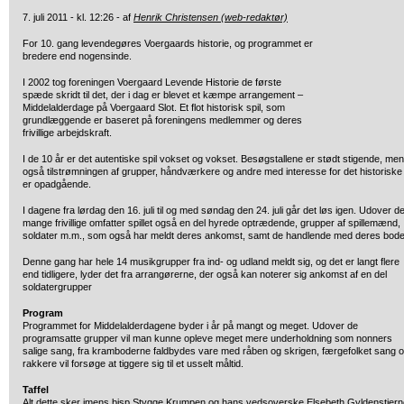
7. juli 2011 - kl. 12:26 - af
Henrik Christensen (web-redaktør)
For 10. gang levendegøres Voergaards historie, og programmet er
bredere end nogensinde.
I 2002 tog foreningen Voergaard Levende Historie de første
spæde skridt til det, der i dag er blevet et kæmpe arrangement –
Middelalderdage på Voergaard Slot. Et flot historisk spil, som
grundlæggende er baseret på foreningens medlemmer og deres
frivillige arbejdskraft.
I de 10 år er det autentiske spil vokset og vokset. Besøgstallene er stødt stigende, men
også tilstrømningen af grupper, håndværkere og andre med interesse for det historiske
er opadgående.
I dagene fra lørdag den 16. juli til og med søndag den 24. juli går det løs igen. Udover d
mange frivillige omfatter spillet også en del hyrede optrædende, grupper af spillemænd,
soldater m.m., som også har meldt deres ankomst, samt de handlende med deres bode
Denne gang har hele 14 musikgrupper fra ind- og udland meldt sig, og det er langt flere
end tidligere, lyder det fra arrangørerne, der også kan noterer sig ankomst af en del
soldatergrupper
Program
Programmet for Middelalderdagene byder i år på mangt og meget. Udover de
programsatte grupper vil man kunne opleve meget mere underholdning som nonners
salige sang, fra kramboderne faldbydes vare med råben og skrigen, færgefolket sang 
rakkere vil forsøge at tiggere sig til et usselt måltid.
Taffel
Alt dette sker imens bisp Stygge Krumpen og hans vedsoverske Elsebeth Gyldenstiern