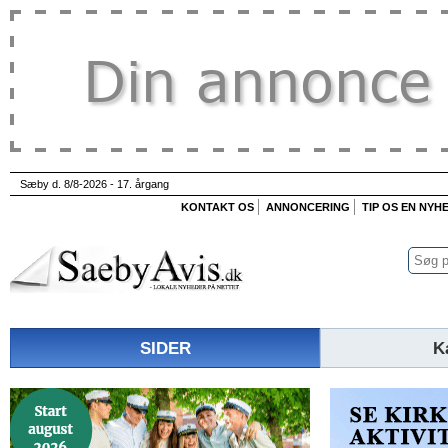
Sæby d. 8/8-2026 - 17. årgang
KONTAKT OS
ANNONCERING
TIP OS EN NYH
SIDER
K