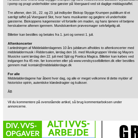
i pomp og pragt underholder sine gæster på Voergaard ved sit daglige middagstaffel.
Tre aftener, den 16., 22. og 23. juli indbyder Biskop Stygge Krumpen publikum til et
særligt taffel på Voergaard Slot, hvor hans musikanter og gøglere vil underholde
gæsterne. Biskoppens køgemester vil fortælle om maden, og hans tjenere vil betjene
herskaberne aftenen igennem. Mundskænken prøvesmager selvfølgelig alt.
Billetter kan bestilles og betales fra 1. juni og senest 1. juli.
Aftenkoncerter
I anledningen af Middelalderdagenes 10 års jubilæum afholdes to aftenkoncerter med
middelaldermusik i Riddersalen, lørdag den 16. med Musikgruppen Virelai og Mayors
Musicke samt lørdag den 22. juli med Själ og Poetica Magica. Billetter kan købes ved
indgangen fra 45 min. før koncerten eller på www.vendsysselbilletten.dk eller bestilles
gennem mail: kontakt@middelalderdage.dk
For alle
Middelalderdagene har åbent hver dag, og alle er meget velkomne til dette mylder af
historiske optrin, autentiske klædedragter og kulisser.
ÅB
Vil du kommentere på ovenstående artikel, så brug kommentarboksen under
annoncerne.