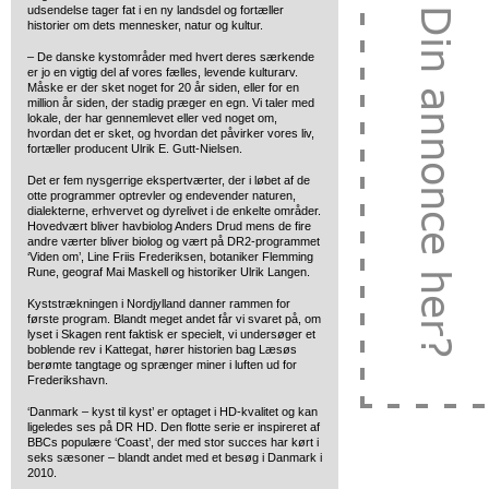
udsendelse tager fat i en ny landsdel og fortæller
historier om dets mennesker, natur og kultur.
– De danske kystområder med hvert deres særkende
er jo en vigtig del af vores fælles, levende kulturarv.
Måske er der sket noget for 20 år siden, eller for en
million år siden, der stadig præger en egn. Vi taler med
lokale, der har gennemlevet eller ved noget om,
hvordan det er sket, og hvordan det påvirker vores liv,
fortæller producent Ulrik E. Gutt-Nielsen.
Det er fem nysgerrige ekspertværter, der i løbet af de
otte programmer optrevler og endevender naturen,
dialekterne, erhvervet og dyrelivet i de enkelte områder.
Hovedvært bliver havbiolog Anders Drud mens de fire
andre værter bliver biolog og vært på DR2-programmet
‘Viden om’, Line Friis Frederiksen, botaniker Flemming
Rune, geograf Mai Maskell og historiker Ulrik Langen.
Kyststrækningen i Nordjylland danner rammen for
første program. Blandt meget andet får vi svaret på, om
lyset i Skagen rent faktisk er specielt, vi undersøger et
boblende rev i Kattegat, hører historien bag Læsøs
berømte tangtage og sprænger miner i luften ud for
Frederikshavn.
‘Danmark – kyst til kyst’ er optaget i HD-kvalitet og kan
ligeledes ses på DR HD. Den flotte serie er inspireret af
BBCs populære ‘Coast’, der med stor succes har kørt i
seks sæsoner – blandt andet med et besøg i Danmark i
2010.