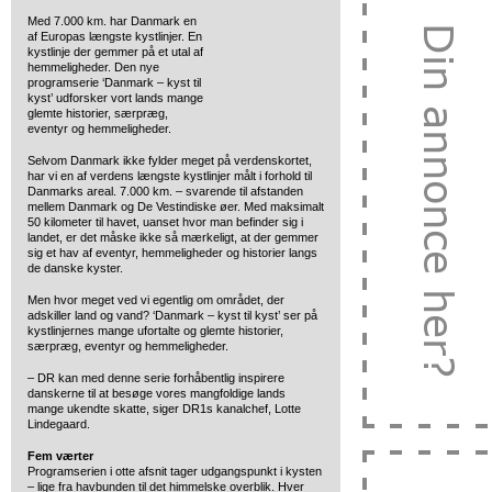
Med 7.000 km. har Danmark en
af Europas længste kystlinjer. En
kystlinje der gemmer på et
utal af
hemmeligheder. Den nye
programserie ‘Danmark – kyst til
kyst’ udforsker vort lands mange
glemte historier, særpræg,
eventyr og hemmeligheder.
Selvom Danmark ikke fylder meget på verdenskortet,
har vi en af verdens længste kystlinjer målt i forhold til
Danmarks areal. 7.000 km. – svarende til afstanden
mellem Danmark og De Vestindiske øer. Med maksimalt
50 kilometer til havet, uanset hvor man befinder sig i
landet, er det måske ikke så mærkeligt, at der gemmer
sig et hav af eventyr, hemmeligheder og historier langs
de danske kyster.
Men hvor meget ved vi egentlig om området, der
adskiller land og vand? ‘Danmark – kyst til kyst’ ser på
kystlinjernes mange ufortalte og glemte historier,
særpræg, eventyr og hemmeligheder.
– DR kan med denne serie forhåbentlig inspirere
danskerne til at besøge vores mangfoldige lands
mange ukendte skatte, siger DR1s kanalchef, Lotte
Lindegaard.
Fem værter
Programserien i otte afsnit tager udgangspunkt i kysten
– lige fra havbunden til det himmelske overblik. Hver