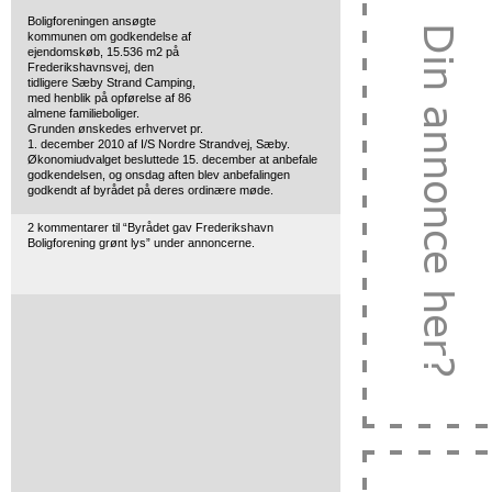
Boligforeningen ansøgte
kommunen om godkendelse af
ejendomskøb, 15.536 m2 på
Frederikshavnsvej,
den
tidligere Sæby Strand Camping,
med henblik på opførelse af 86
almene familieboliger.
Grunden ønskedes erhvervet pr.
1. december 2010 af I/S Nordre Strandvej, Sæby.
Økonomiudvalget besluttede 15. december at anbefale
godkendelsen, og onsdag aften blev anbefalingen
godkendt af byrådet på deres ordinære møde.
2 kommentarer til “Byrådet gav Frederikshavn
Boligforening grønt lys” under annoncerne.