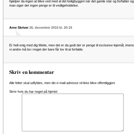
hjælper da ingen at blive ved med al det boligbyggeri når det gamle står og forfalder og
man siger der ingen penge er til vedligeholdelse.
Arne Skriver
26. december 2010 kl. 20:19
Er helt enig med dig Mette, men det er da godt der er penge til exclusive lejemål, imens
vi andre må bo i noget der bare får lov til at forfalde.
Skriv en kommentar
Alle felter skal udfyldes, men din e-mail-adresse vil ikke blive offentliggjort.
Skriv hvis du har noget på hjertet: