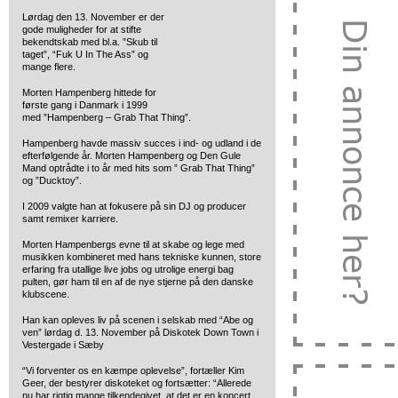
Lørdag den 13. November er der
gode muligheder for at stifte
bekendtskab med bl.a. ”Skub til
taget”,
“Fuk U In The Ass” og
mange flere.
Morten Hampenberg hittede for
første gang i Danmark i 1999
med ”Hampenberg – Grab That Thing”.
Hampenberg havde massiv succes i ind- og udland i de
efterfølgende år. Morten Hampenberg og Den Gule
Mand optrådte i to år med hits som ” Grab That Thing”
og ”Ducktoy”.
I 2009 valgte han at fokusere på sin DJ og producer
samt remixer karriere.
Morten Hampenbergs evne til at skabe og lege med
musikken kombineret med hans tekniske kunnen, store
erfaring fra utallige live jobs og utrolige energi bag
pulten, gør ham til en af de nye stjerne på den danske
klubscene.
Han kan opleves liv på scenen i selskab med “Abe og
ven” lørdag d. 13. November på Diskotek Down Town i
Vestergade i Sæby
“Vi forventer os en kæmpe oplevelse”, fortæller Kim
Geer, der bestyrer diskoteket og fortsætter: “Allerede
nu har rigtig mange tilkendegivet, at det er en koncert