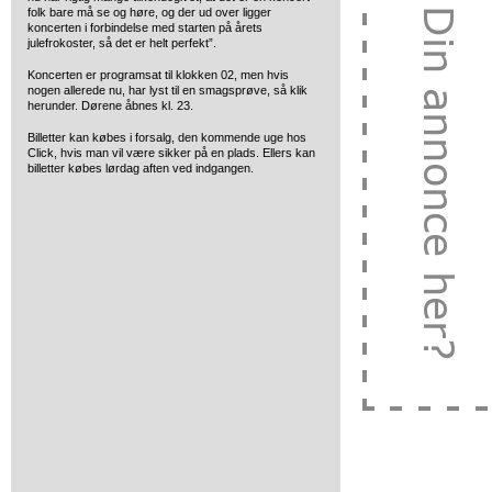
folk bare må se og høre, og der ud over ligger
koncerten i forbindelse med starten på årets
julefrokoster, så det er helt perfekt”.
Koncerten er programsat til klokken 02, men hvis
nogen allerede nu, har lyst til en smagsprøve, så klik
herunder. Dørene åbnes kl. 23.
Billetter kan købes i forsalg, den kommende uge hos
Click, hvis man vil være sikker på en plads. Ellers kan
billetter købes lørdag aften ved indgangen.