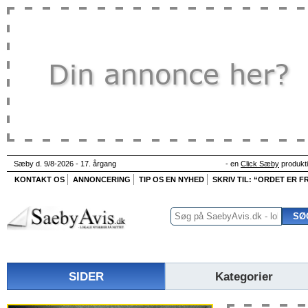
Sæby d. 9/8-2026 - 17. årgang
- en
Click Sæby
produkt
KONTAKT OS
ANNONCERING
TIP OS EN NYHED
SKRIV TIL: “ORDET ER FR
SIDER
Kategorier