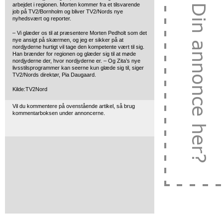
arbejdet i regionen. Morten kommer fra et tilsvarende
job på TV2/Bornholm og bliver TV2/Nords nye
nyhedsvært og reporter.
– Vi glæder os til at præsentere Morten Pedholt som det
nye ansigt på skærmen, og jeg er sikker på at
nordjyderne hurtigt vil tage den kompetente vært til sig.
Han brænder for regionen og glæder sig til at møde
nordjyderne der, hvor nordjyderne er. – Og Zita’s nye
livsstilsprogrammer kan seerne kun glæde sig til, siger
TV2/Nords direktør, Pia Daugaard.
Kilde:TV2Nord
Vil du kommentere på ovenstående artikel, så brug
kommentarboksen under annoncerne.