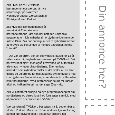
Zita Hvid, en af TV2/Nords
bærende nyhedsværter, får nye
udfordringer på skærmen.
Hun bliver afløst i værtsstolen af
37-årige Morten Pedholt.
Zita Hvid har igennem mange år
været et af TV-stationens
bærende brands, idet hun har haft den kolossale
opgave at formidle nyheder til nordjyderne igennem de
sidste 13 år. Zita har nu valgt at stå af nyhedsræset for
at fordybe sig i en anden af hendes passioner, nemlig
”Livsstil”.
– Det var en drøm, der gik i opfyldelse, da jeg for 13 år
siden satte mig i nyhedsværts-stolen på TV2/Nord. Det
har været et sjovt, men også krævende job at formidle
alle slags nyheder til nordjyderne. Efter en lang
årrække som nyhedsformidler er det derfor nu en stor
glæde og udfordring for mig at kunne dykke dybere ned
i nordjydernes fantastiske og spændende liv. – Hvordan
lever nordjyderne, hvad interesserer de sig for i deres
fritid, og hvilken livsstil har de, siger Zita Hvid.
Zita vil i efteråret arbejde på nye programkoncepter om
nordjyderne og deres livsstil og fortsætter samtidig med
at producere seersuccesen ”ViZitten”.
Værtsstolen på TV2/Nord besættes fra 1. september af
Morten Pedholt. Morten er 37 år, uddannet journalist, og
kender Nordjylland godt, i det at han tidligere har