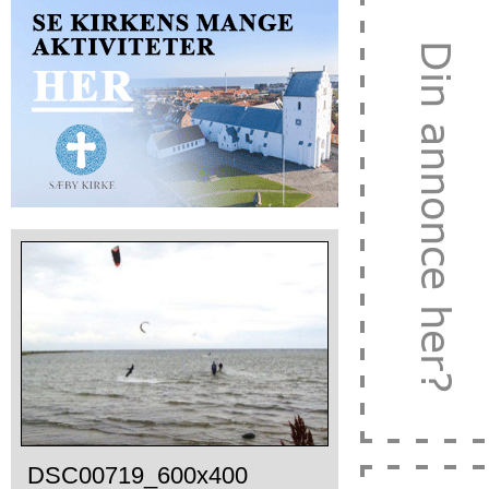
DSC00719_600x400