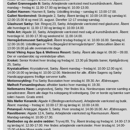
Galleri Grønnegade 8:
Sæby. Arbejdende værksted med kunsthåndværk. Åbent:
mandag – fredag kl. 11.00-17.00 og lørdag kl. 10.00-13.00.
Galleri Havnen:
Havnen 8, Sæby. Udstilling tirsdag – søndag kl. 13.00-17.00.
Galleri Nordenvind:
Skolegade 2, Sæby. Åbent lørdag kl. 10.00-14.00 og søndag kl.
12.00-15.00 til og med 15. august. Derefter 12-17 onsdag-søndag.
Glashuset Sæby:
Sdr. Ringvej 23, Sæby. Arbejdende værksted med glaskunst. Åbent
alle hverdage kl. 11.00-17.00 og lørdag kl. 10.00-14.00.
Heile Art:
Algade 10, Sæby. Arbejdende værksted med salg af kunsthåndværk. Åbent:
hverdage kl. 10.00-17.30 og weekend kl. 11.00-14.00.
Herregårdsmuseet Sæbygård:
Åbent tirsdag-fredag kl. kl. 10.00-16.00. Søndag kl.
12.00-16.00. Udstillingen er ”Fra Bispegård til herregårdshjem”. Slotscaféen åben kl.
13.00-16.00 på alle ovennævnte dage.
Hotel Viking Aqua Spa & Wellness Resort:
Sæby. Åbent alle dage kl. 09.00 – 09.00.
Der er vandaerobic og veninde/par-aften.
Kroket:
Senior Kroket hver tirsdag og fredag kl. 13.30 på Skjolds baner, Kjeldgårdsvej
25, Sæby.
Krystalcaféen:
Krystaltorvet, Sæby. Åbent mandag – fredag kl. 10.00-12.00 og kl.
14.00-16.00 og lørdag kl. 10.00-12.00. Mødested for alle. Ældre Sagens og Sæby
Handicapgruppens frivillige serverer kaffe.
Motionscykling:
Fra Sæby Busstation hver onsdag kl. 09.30. Arr. Ældresagen.
Mølholt Forsamlingshus:
afholder banko hver mandag kl. 19.30.
Nellemanns Have:
Langtvedvej, Sæby. Her findes bl.a. Nordeuropas største samling a
paradistræer. Åbent alle dage fra solopgang til solnedgang. Der er borde og bænke sam
toilet i haven. Gratis entré.
Nils Møller Keramik:
Algade 4 (Bindingsværkshuset). Arbejdende værksted og butik.
Åbent: mandag – fredag kl. 10.00-17.30 og lørdag kl. 10.00-14.00.
Petanqué:
Anlægget, Algade 3, Sæby. Hver onsdag kl. 14.00-16.00. Arr. Ældresagen.
Ravsliberen:
Algade 12 A, Sæby. Arbejdende værksted og Ravmuseum. Åbent:
Mandag-søndag kl. 10.00-17.30.
Rødbeden og de andre rødder:
Tryvej 89, Try. Åbent tirsdag og fredag kl. 14.00-17.
og lørdag kl. 12.00-17.00. Her findes arbejdende værksteder. Hver tirsdag kl. 14.00-
15.00 vil Anja Mose guide rundt.