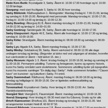
Røde Kors Butik:
Krystalgade 3, Sæby. Åbent kl. 10.00-17.00 hverdage og kl. 10.00-
12.00 lørdage.
Stavgang:
med start fra Algade 3, Sæby kl. 09.30 hver torsdag.
Sæby Bibliotek:
Rådhuspladsen 1. Åbningstider: Mandag-fredag kl. 7.00-21.00, lørda
og søndag kl. 8.00-15.00. Åbningstid med personale: Mandag-torsdag kl. 10.00-17.00,
fredag kl. 10.00-14.00 og lørdag kl. 10.00-12.30.
Sæby Bowling:
Ålborgvej 81 B. Åbent mandag–torsdag kl. 13.00–21.00, fredag kl.
14.00-22.00 og lørdag kl. 14.00–01.00.
Sæby Genbrug:
Søndergade 38, Sæby. Åbent alle hverdage kl. 10.00-17.00.
Sæby Glaspusteri:
Algade 46 E, Sæby. Åbent alle hverdage kl. 10.00-17.30 og lørdag,
søndag kl. 10.00-16.00.
Sæby Kirke:
Strandgade. Åbent mandag-lørdag kl. 08.00-18.00 og søndag kl. 08.00-
16.00.
Sæby Lys:
Algade 8 A, Sæby. Åbent mandag-fredag kl. 15.00-17.30.
Sæby Miniby:
Solsbækvej 39, Sæby. Åbent værksted kl. 08.00-12.00 alle dage
undtagen torsdag og lørdag. (Begynder at lukke ned ved udgangen af oktober, hvorefte
kun værkstedet er åbent – helt lukket 15. dec.)
Sæby Museum:
Algade 1-3. Åbent: tirsdag-fredag kl. 10.00-16.00, lørdag og søndag kl
11.00-16.00. Permanent udstilling: Turisme og feriegæster, byens og egnens historie,
kunst fra Sæby-området samt skolehistorie. Sommerens udstilling byder på topografisk
kunst fra museets samlinger ”En dejlig dag i Sæby”. Helle sommeren fortælles i ”Clase
have” om kunstner- og kulturlivet i Sæby. Fri entré.
Sæby Svømmebad:
Rådhusvej. Åbent: mandag-fredag kl. 06.00-18.00 og lørdag,
søndag og helligdage kl. 08.00-15.00. Der er ligeledes wellnessafdeling og
fitnessafdeling.
Torvemarked:
Krystaltorvet i Sæby. Hver lørdag kl. 09.00-13.00. Arr. Sæby
Handelsstandsforening.
Voergård Slot:
Voergård 6, Flauenskjold. Åbent: mandag-søndag kl. 10.00-16.30.
Voerså Stavgang:
Hver tirsdag kl. 09.30 med start fra Gåsevej. Gratis og for alle.
Ørtoft Klatrecenter:
Ørtoftvej 101. Åbent tirsdag og torsdag kl. 19.00-21.00. Ved
arrangementer kontakt Heidi tlf. 60 60 97 50.
Østervrå Bibliotek:
Vrængmosevej 2 B. Åbent mandag kl. 14.00-17.00 og torsdag kl.