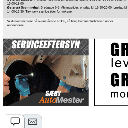
15.00-19.00.
Østervrå Svømmehal:
Bredgade 6-8. Åbningstider: onsdag kl. 18.30-20.00. Lørdag kl.
14.00-15.30. Tjek selv særlige tider for voksne.
Vil du kommentere på ovenstående artikel, så brug kommentarboksen under
annoncerne.