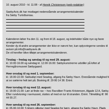
10. august 2010 - kl. 11:08 - af
Henrik Christensen (web-redaktør)
SaebyAvis.dk har modtaget nedenstående arrangementskalender
fra Sæby Turistbureau.
Kalenderen løber fra den 11. og frem til 18. august, og indeholder både nye og faste
arrangementer.
Kender du til andre arrangementer der ikke er nævnt her, kan oplysningerne sendes til
avisen på info@saebyavis.dk
De vil herefter blive tilføjet arrangementskalenderen.
Tirsdag – fredag og søndag til og med 29. august:
kl. 10.00-16.00 og søndag kl. 12.00-16.00: Sæbykunstnerne udstiller på loftet af
Herregårsmuseet Sæbygaard.
Hver onsdag til og med 1. september:
kl. 18.00-22.00: Sælsafari med Seadog, afgang fra Sæby Havn. Enestående mulighed f
at se sælerne helt tæt på. Booking tlf. 29 80 14 38. Entré.
Hver torsdag til og med 12. august:
kl. 19.00-21.00: Lær at finde rav – hos Ravsliber Frants Kristensen, Algade 12 A, Sæby.
Efter rundvisning i ravmuseet, sluttes af med en tur til stranden. Entré. Tilmelding tlf. 98
44 55 27.
Hver søndag til og med 26. september:
kl. 05.00-10.00: 5 timers pilketur med Seadog for børn, afgang fra Sæby Havn. Plads