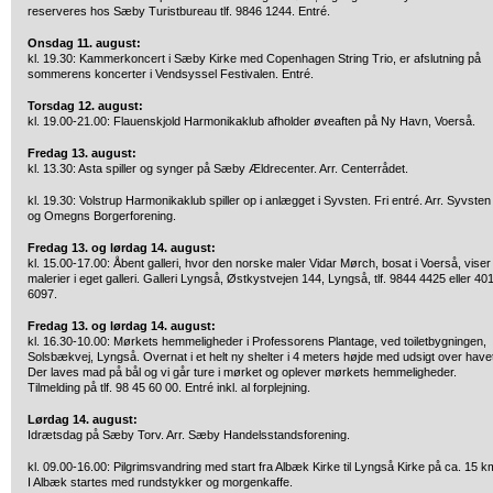
reserveres hos Sæby Turistbureau tlf. 9846 1244. Entré.
Onsdag 11. august:
kl. 19.30: Kammerkoncert i Sæby Kirke med Copenhagen String Trio, er afslutning på
sommerens koncerter i Vendsyssel Festivalen. Entré.
Torsdag 12. august:
kl. 19.00-21.00: Flauenskjold Harmonikaklub afholder øveaften på Ny Havn, Voerså.
Fredag 13. august:
kl. 13.30: Asta spiller og synger på Sæby Ældrecenter. Arr. Centerrådet.
kl. 19.30: Volstrup Harmonikaklub spiller op i anlægget i Syvsten. Fri entré. Arr. Syvsten
og Omegns Borgerforening.
Fredag 13. og lørdag 14. august:
kl. 15.00-17.00: Åbent galleri, hvor den norske maler Vidar Mørch, bosat i Voerså, viser
malerier i eget galleri. Galleri Lyngså, Østkystvejen 144, Lyngså, tlf. 9844 4425 eller 40
6097.
Fredag 13. og lørdag 14. august:
kl. 16.30-10.00: Mørkets hemmeligheder i Professorens Plantage, ved toiletbygningen,
Solsbækvej, Lyngså. Overnat i et helt ny shelter i 4 meters højde med udsigt over have
Der laves mad på bål og vi går ture i mørket og oplever mørkets hemmeligheder.
Tilmelding på tlf. 98 45 60 00. Entré inkl. al forplejning.
Lørdag 14. august:
Idrætsdag på Sæby Torv. Arr. Sæby Handelsstandsforening.
kl. 09.00-16.00: Pilgrimsvandring med start fra Albæk Kirke til Lyngså Kirke på ca. 15 k
I Albæk startes med rundstykker og morgenkaffe.