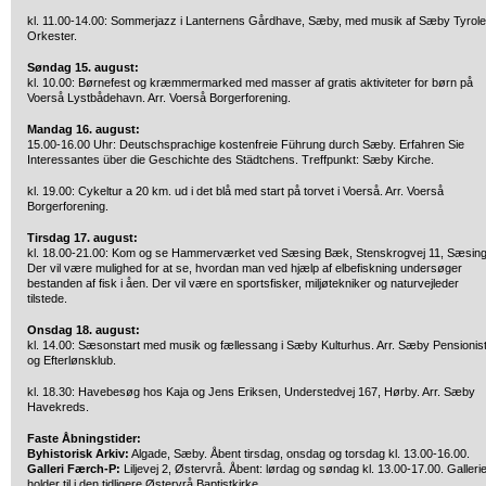
kl. 11.00-14.00: Sommerjazz i Lanternens Gårdhave, Sæby, med musik af Sæby Tyrole
Orkester.
Søndag 15. august:
kl. 10.00: Børnefest og kræmmermarked med masser af gratis aktiviteter for børn på
Voerså Lystbådehavn. Arr. Voerså Borgerforening.
Mandag 16. august:
15.00-16.00 Uhr: Deutschsprachige kostenfreie Führung durch Sæby. Erfahren Sie
Interessantes über die Geschichte des Städtchens. Treffpunkt: Sæby Kirche.
kl. 19.00: Cykeltur a 20 km. ud i det blå med start på torvet i Voerså. Arr. Voerså
Borgerforening.
Tirsdag 17. august:
kl. 18.00-21.00: Kom og se Hammerværket ved Sæsing Bæk, Stenskrogvej 11, Sæsing
Der vil være mulighed for at se, hvordan man ved hjælp af elbefiskning undersøger
bestanden af fisk i åen. Der vil være en sportsfisker, miljøtekniker og naturvejleder
tilstede.
Onsdag 18. august:
kl. 14.00: Sæsonstart med musik og fællessang i Sæby Kulturhus. Arr. Sæby Pensionis
og Efterlønsklub.
kl. 18.30: Havebesøg hos Kaja og Jens Eriksen, Understedvej 167, Hørby. Arr. Sæby
Havekreds.
Faste Åbningstider:
Byhistorisk Arkiv:
Algade, Sæby. Åbent tirsdag, onsdag og torsdag kl. 13.00-16.00.
Galleri Færch-P:
Liljevej 2, Østervrå. Åbent: lørdag og søndag kl. 13.00-17.00. Gallerie
holder til i den tidligere Østervrå Baptistkirke.