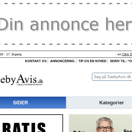
26 - 17. årgang
- en
Click 
KONTAKT OS
ANNONCERING
TIP OS EN NYHED
SKRIV TIL: “
SIDER
Kategorier