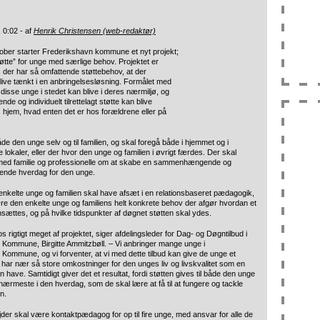
l. 0:02 - af
Henrik Christensen (web-redaktør)
ober starter Frederikshavn kommune et nyt projekt;
øtte”
for unge med særlige behov. Projektet er
, der har så omfattende støttebehov, at der
l blive tænkt i en anbringelsesløsning. Formålet med
t disse unge i stedet kan blive i deres nærmiljø, og
de og individuelt tilrettelagt støtte kan blive
 hjem, hvad enten det er hos forældrene eller på
både den unge selv og til familien, og skal foregå både i hjemmet og i
 lokaler, eller der hvor den unge og familien i øvrigt færdes. Der skal
ed familie og professionelle om at skabe en sammenhængende og
tende hverdag for den unge.
n enkelte unge og familien skal have afsæt i en relationsbaseret pædagogik,
ære den enkelte unge og familiens helt konkrete behov der afgør hvordan et
ættes, og på hvilke tidspunkter af døgnet støtten skal ydes.
os rigtigt meget af projektet, siger afdelingsleder for Dag- og Døgntilbud i
Kommune, Birgitte Ammitzbøll. – Vi anbringer mange unge i
Kommune, og vi forventer, at vi med dette tilbud kan give de unge et
ke har nær så store omkostninger for den unges liv og livskvalitet som en
 have. Samtidigt giver det et resultat, fordi støtten gives til både den unge
ærmeste i den hverdag, som de skal lære at få til at fungere og tackle
n.
er skal være kontaktpædagog for op til fire unge, med ansvar for alle de