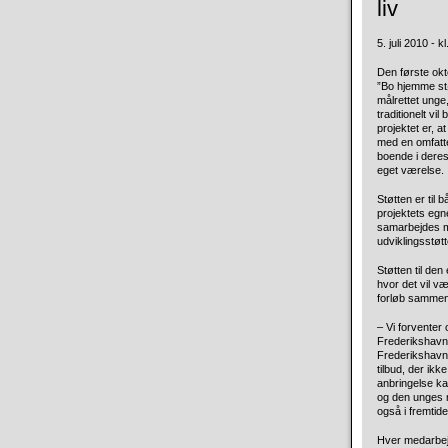
liv
5. juli 2010 - k
Den første okt
”Bo hjemme st
målrettet unge
traditionelt vi
projektet er, a
med en omfatten
boende i deres
eget værelse.
Støtten er til 
projektets egne
samarbejdes m
udviklingsstøt
Støtten til de
hvor det vil v
forløb sammens
– Vi forventer 
Frederikshavn 
Frederikshavn 
tilbud, der ik
anbringelse kan
og den unges n
også i fremtide
Hver medarbejd