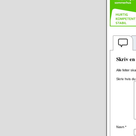
Skriv e
Alle felter sk
Skriv hvis du
Navn
*