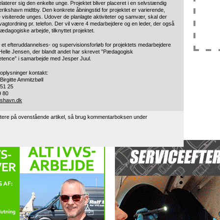
laterer sig den enkelte unge. Projektet bliver placeret i en selvstændig
erikshavn midtby. Den konkrete åbningstid for projektet er varierende,
 visiterede unges. Udover de planlagte aktiviteter og samvær, skal der
gtordning pr. telefon. Der vil være 4 medarbejdere og en leder, der også
pædagogiske arbejde, tilknyttet projektet.
t et efteruddannelses- og supervisionsforløb for projektets medarbejdere
Helle Jensen, der blandt andet har skrevet ”Pædagogisk
etence” i samarbejde med Jesper Juul.
 oplysninger kontakt:
Birgitte Ammitzbøll
 51 25
9 80
kshavn.dk
tere på ovenstående artikel, så brug kommentarboksen under