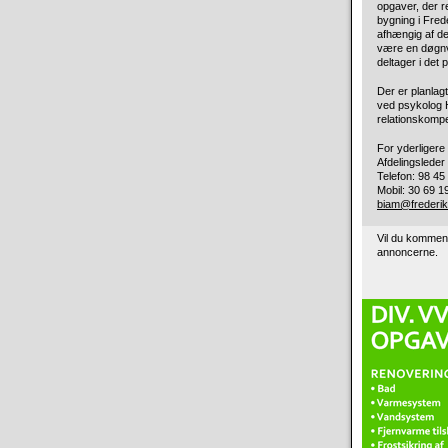
opgaver, der re
bygning i Fred
afhængig af de
være en døgnva
deltager i det 
Der er planlag
ved psykolog 
relationskomp
For yderligere
Afdelingsleder 
Telefon: 98 45
Mobil: 30 69 1
biam@frederi
Vil du kommen
annoncerne.