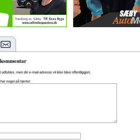
n kommentar
al udfyldes, men din e-mail-adresse vil ikke blive offentliggjort.
 har noget på hjertet: