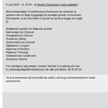
6. juni 2010 - kl. 15:44 - af
Henrik Christensen (web-redaktør)
Økonomiudvalget i Frederikshavn Kommune har besluttet at
ophæve den to-årige byggepligt på udvalgte grunde
i kommunen.
Det betyder, at du kan købe en grund nu og først bygge om nogle
år.
Muligheden gælder for følgende grunde:
Kærsangervej i Dybvad
Vrangbækvej i Gærum
Humlevej i Hørby
Vestermarksvej i Kvissel
Sigbakken i Lyngså
Agernvej i Præstbro
Platinvej i Thorshøj
Toftekærsvej i Understed
Svanevej i Voerså
For yderligere oplysninger, kontakt Teknisk Forvaltning på mail:
tf_koebsalgudleje@frederikshavn.dk eller på telefon: 98 45 50 22.
Vil du kommentere på ovenstående artikel, så brug kommentarboksen under
annoncerne.