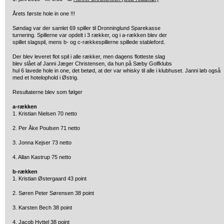
Årets første hole in one !!!
Søndag var der samlet 69 spiller til Dronninglund Sparekasse
turnering. Spillerne var opdelt i 3 rækker, og i a-rækken blev der
spillet slagspil, mens b- og c-rækkespillerne spillede stableford.
Der blev leveret flot spil i alle rækker, men dagens flotteste slag
blev slået af Janni Jæger Christensen, da hun på Sæby Golfklubs
hul 6 lavede hole in one, det betød, at der var whisky til alle i klubhuset. Janni løb også
med et hotelophold i Østrig.
Resultaterne blev som følger
a-rækken
1. Kristian Nielsen 70 netto
2. Per Åke Poulsen 71 netto
3. Jonna Kejser 73 netto
4. Allan Kastrup 75 netto
b-rækken
1. Kristian Østergaard 43 point
2. Søren Peter Sørensen 38 point
3. Karsten Bech 38 point
4. Jacob Hyttel 38 point