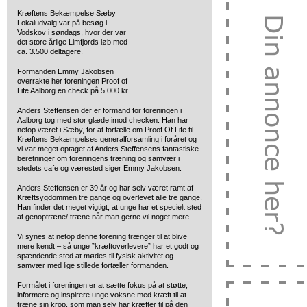
Kræftens Bekæmpelse Sæby
Lokaludvalg var på besøg i
Vodskov i søndags,
hvor der var
det store årlige Limfjords løb med
ca. 3.500 deltagere.
Formanden Emmy Jakobsen
overrakte her foreningen Proof of
Life Aalborg en check på 5.000 kr.
Anders Steffensen der er formand for foreningen i
Aalborg tog med stor glæde imod checken. Han har
netop været i Sæby, for at fortælle om Proof Of Life til
Kræftens Bekæmpelses generalforsamling i foråret og
vi var meget optaget af Anders Steffensens fantastiske
beretninger om foreningens træning og samvær i
stedets cafe og værested siger Emmy Jakobsen.
Anders Steffensen er 39 år og har selv været ramt af
Kræftsygdommen tre gange og overlevet alle tre gange.
Han finder det meget vigtigt, at unge har et specielt sted
at genoptræne/ træne når man gerne vil noget mere.
Vi synes at netop denne forening trænger til at blive
mere kendt – så unge ”kræftoverlevere” har et godt og
spændende sted at mødes til fysisk aktivitet og
samvær med lige stillede fortæller formanden.
Formålet i foreningen er at sætte fokus på at støtte,
informere og inspirere unge voksne med kræft til at
træne sin krop, som man selv har kræfter til på den