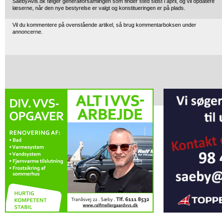
SaebyAvis.dk følger generalforsamlingen som finder sted sidst i april, og vil opdatere
læserne, når den nye bestyrelse er valgt og konstitueringen er på plads.
Vil du kommentere på ovenstående artikel, så brug kommentarboksen under
annoncerne.