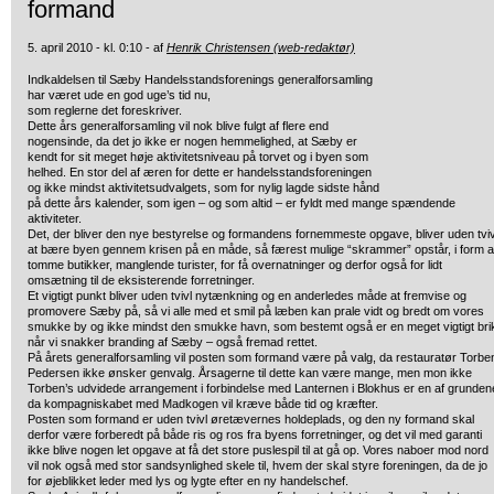
formand
5. april 2010 - kl. 0:10 - af
Henrik Christensen (web-redaktør)
Indkaldelsen til Sæby Handelsstandsforenings generalforsamling
har været ude en god uge’s tid nu,
som reglerne det foreskriver.
Dette års generalforsamling vil nok blive fulgt af flere end
nogensinde, da det jo ikke er nogen hemmelighed, at Sæby er
kendt for sit meget høje aktivitetsniveau på torvet og i byen som
helhed. En stor del af æren for dette er handelsstandsforeningen
og ikke mindst aktivitetsudvalgets, som for nylig lagde sidste hånd
på dette års kalender, som igen – og som altid – er fyldt med mange spændende
aktiviteter.
Det, der bliver den nye bestyrelse og formandens fornemmeste opgave, bliver uden tviv
at bære byen gennem krisen på en måde, så færest mulige “skrammer” opstår, i form a
tomme butikker, manglende turister, for få overnatninger og derfor også for lidt
omsætning til de eksisterende forretninger.
Et vigtigt punkt bliver uden tvivl nytænkning og en anderledes måde at fremvise og
promovere Sæby på, så vi alle med et smil på læben kan prale vidt og bredt om vores
smukke by og ikke mindst den smukke havn, som bestemt også er en meget vigtigt bri
når vi snakker branding af Sæby – også fremad rettet.
På årets generalforsamling vil posten som formand være på valg, da restauratør Torbe
Pedersen ikke ønsker genvalg. Årsagerne til dette kan være mange, men mon ikke
Torben’s udvidede arrangement i forbindelse med Lanternen i Blokhus er en af grunden
da kompagniskabet med Madkogen vil kræve både tid og kræfter.
Posten som formand er uden tvivl øretævernes holdeplads, og den ny formand skal
derfor være forberedt på både ris og ros fra byens forretninger, og det vil med garanti
ikke blive nogen let opgave at få det store puslespil til at gå op. Vores naboer mod nord
vil nok også med stor sandsynlighed skele til, hvem der skal styre foreningen, da de jo
for øjeblikket leder med lys og lygte efter en ny handelschef.