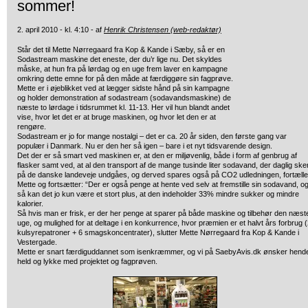
sommer!
2. april 2010 - kl. 4:10 - af
Henrik Christensen (web-redaktør)
Står det til Mette Nørregaard fra Kop & Kande i Sæby, så er en
Sodastream maskine det eneste, der du’r lige nu.
Det skyldes
måske, at hun fra på lørdag og en uge frem laver en kampagne
omkring dette emne for på den måde at færdiggøre sin fagprøve.
Mette er i øjeblikket ved at lægger sidste hånd på sin kampagne
og holder demonstration af sodastream (sodavandsmaskine) de
næste to lørdage i tidsrummet kl. 11-13. Her vil hun blandt andet
vise, hvor let det er at bruge maskinen, og hvor let den er at
rengøre.
Sodastream er jo for mange nostalgi – det er ca. 20 år siden, den første gang var
populær i Danmark. Nu er den her så igen – bare i et nyt tidsvarende design.
Det der er så smart ved maskinen er, at den er miljøvenlig, både i form af genbrug af
flasker samt ved, at al den transport af de mange tusinde liter sodavand, der daglig ske
på de danske landeveje undgåes, og derved spares også på CO2 udledningen, fortælle
Mette og fortsætter: “Der er også penge at hente ved selv at fremstille sin sodavand, o
så kan det jo kun være et stort plus, at den indeholder 33% mindre sukker og mindre
kalorier.
Så hvis man er frisk, er der her penge at sparer på både maskine og tilbehør den næst
uge, og mulighed for at deltage i en konkurrence, hvor præmien er et halvt års forbrug 
kulsyrepatroner + 6 smagskoncentrater), slutter Mette Nørregaard fra Kop & Kande i
Vestergade.
Mette er snart færdiguddannet som isenkræmmer, og vi på SaebyAvis.dk ønsker hend
held og lykke med projektet og fagprøven.